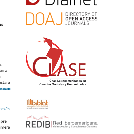
as
s
án a
a
estará
cencia de
org/lic
mpre
rimera