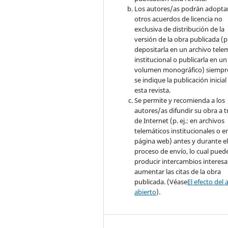
Los autores/as podrán adopta
otros acuerdos de licencia no
exclusiva de distribución de la
versión de la obra publicada (p. 
depositarla en un archivo tele
institucional o publicarla en un
volumen monográfico) siempr
se indique la publicación inicial
esta revista.
Se permite y recomienda a los
autores/as difundir su obra a t
de Internet (p. ej.: en archivos
telemáticos institucionales o e
página web) antes y durante e
proceso de envío, lo cual pued
producir intercambios interesa
aumentar las citas de la obra
publicada. (Véase
El efecto del 
abierto
).