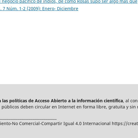
el negocio pacífico de indios, de como Rosas supo ser algo más que
l. 7 Núm. 1-2 (2009): Enero- Diciembre
las políticas de Acceso Abierto a
la información científica
, al co
públicos deben circular en Internet en forma libre, gratuita y sin 
_______________________________
nto-No Comercial-Compartir Igual 4.0 Internacional https://crea