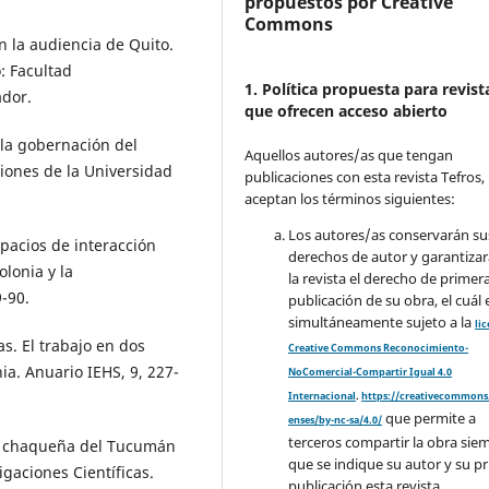
propuestos por Creative
Commons
n la audiencia de Quito.
o: Facultad
1. Política propuesta para revist
ador.
que ofrecen acceso abierto
 la gobernación del
Aquellos autores/as que tengan
iones de la Universidad
publicaciones con esta revista Tefros,
aceptan los términos siguientes:
Los autores/as conservarán su
spacios de interacción
derechos de autor y garantizar
olonia y la
la revista el derecho de primer
-90.
publicación de su obra, el cuál 
simultáneamente sujeto a la
li
as. El trabajo en dos
Creative Commons Reconocimiento-
ia. Anuario IEHS, 9, 227-
NoComercial-Compartir Igual 4.0
Internacional
.
https://creativecommons.
que permite a
enses/by-nc-sa/4.0/
terceros compartir la obra sie
era chaqueña del Tucumán
que se indique su autor y su p
gaciones Científicas.
publicación esta revista.