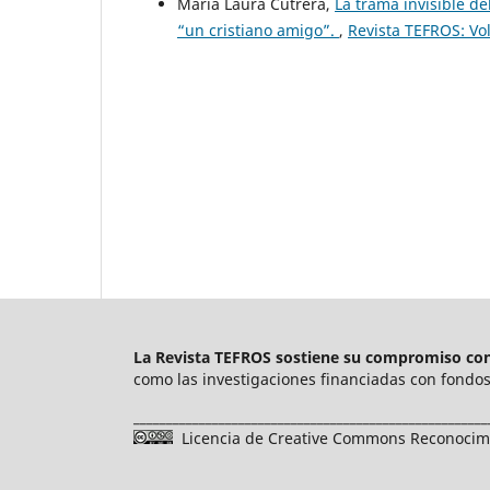
María Laura Cutrera,
La trama invisible d
“un cristiano amigo”.
,
Revista TEFROS: Vo
La Revista TEFROS sostiene su compromiso con 
como las investigaciones financiadas con fondos 
______________________________________________________
Licencia de Creative Commons Reconocimie