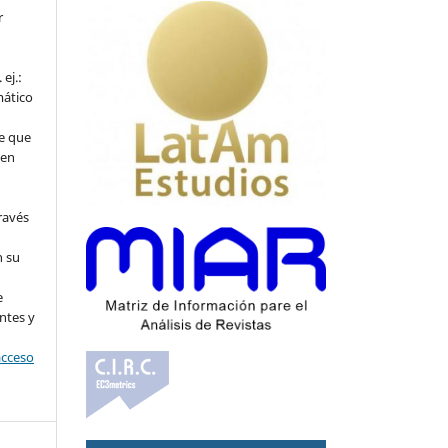
r
ej.:
mático
e que
 en
ravés
n su
l
e
ntes y
acceso