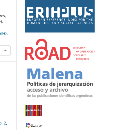
res,
).
ndex.
l 2,