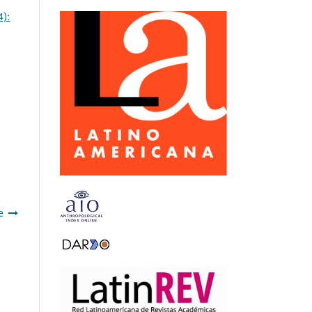
4):
e