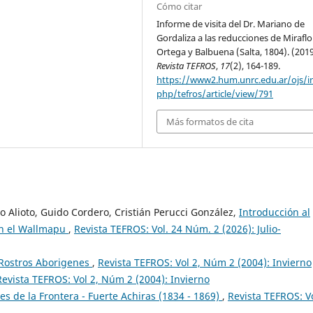
Cómo citar
Informe de visita del Dr. Mariano de
Gordaliza a las reducciones de Miraflo
Ortega y Balbuena (Salta, 1804). (2019
Revista TEFROS
,
17
(2), 164-189.
https://www2.hum.unrc.edu.ar/ojs/i
php/tefros/article/view/791
Más formatos de cita
 Alioto, Guido Cordero, Cristián Perucci González,
Introducción al
 en el Wallmapu
,
Revista TEFROS: Vol. 24 Núm. 2 (2026): Julio-
 Rostros Aborigenes
,
Revista TEFROS: Vol 2, Núm 2 (2004): Invierno
Revista TEFROS: Vol 2, Núm 2 (2004): Invierno
s de la Frontera - Fuerte Achiras (1834 - 1869)
,
Revista TEFROS: Vo