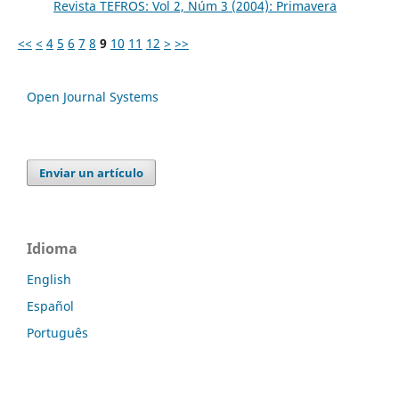
Revista TEFROS: Vol 2, Núm 3 (2004): Primavera
<<
<
4
5
6
7
8
9
10
11
12
>
>>
Open Journal Systems
Enviar un artículo
Idioma
English
Español
Português