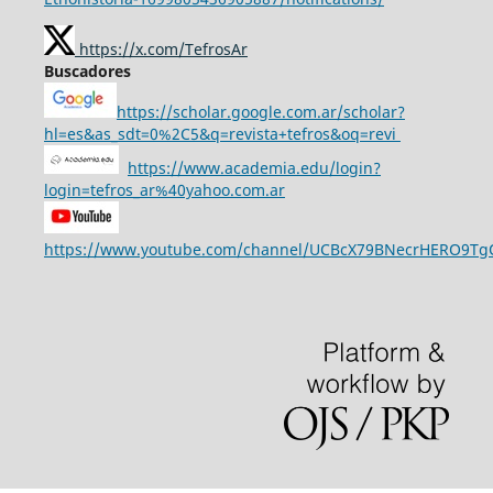
https://x.com/TefrosAr
Buscadores
https://scholar.google.com.ar/scholar?
hl=es&as_sdt=0%2C5&q=revista+tefros&oq=revi
https://www.academia.edu/login?
login=tefros_ar%40yahoo.com.ar
https://www.youtube.com/channel/UCBcX79BNecrHERO9T