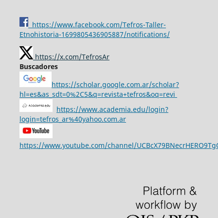
https://www.facebook.com/Tefros-Taller-
Etnohistoria-1699805436905887/notifications/
https://x.com/TefrosAr
Buscadores
https://scholar.google.com.ar/scholar?
hl=es&as_sdt=0%2C5&q=revista+tefros&oq=revi
https://www.academia.edu/login?
login=tefros_ar%40yahoo.com.ar
https://www.youtube.com/channel/UCBcX79BNecrHERO9T