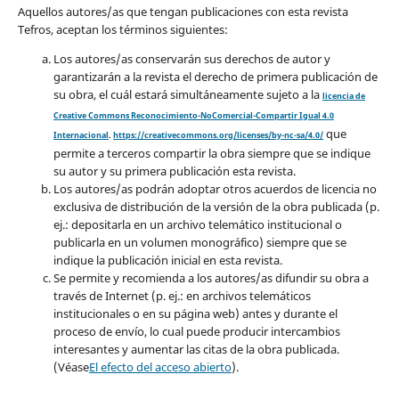
Aquellos autores/as que tengan publicaciones con esta revista
Tefros, aceptan los términos siguientes:
Los autores/as conservarán sus derechos de autor y
garantizarán a la revista el derecho de primera publicación de
su obra, el cuál estará simultáneamente sujeto a la
licencia de
Creative Commons Reconocimiento-NoComercial-Compartir Igual 4.0
que
Internacional
.
https://creativecommons.org/licenses/by-nc-sa/4.0/
permite a terceros compartir la obra siempre que se indique
su autor y su primera publicación esta revista.
Los autores/as podrán adoptar otros acuerdos de licencia no
exclusiva de distribución de la versión de la obra publicada (p.
ej.: depositarla en un archivo telemático institucional o
publicarla en un volumen monográfico) siempre que se
indique la publicación inicial en esta revista.
Se permite y recomienda a los autores/as difundir su obra a
través de Internet (p. ej.: en archivos telemáticos
institucionales o en su página web) antes y durante el
proceso de envío, lo cual puede producir intercambios
interesantes y aumentar las citas de la obra publicada.
(Véase
El efecto del acceso abierto
).