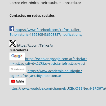
Correo electrónico: rtefros@hum.unrc.edu.ar
Contactos en redes sociales
https://www.facebook.com/Tefros-Taller-
Etnohistoria-1699805436905887/notifications/
https://x.com/TefrosAr
Buscadores
https://scholar.google.com.ar/scholar?
hl=es&as_sdt=0%2C5&q=revista+tefros&oq=revi
https://www.academia.edu/login?
login=tefros_ar%40yahoo.com.ar
https://www.youtube.com/channel/UCBcX79BNecrHERO9T