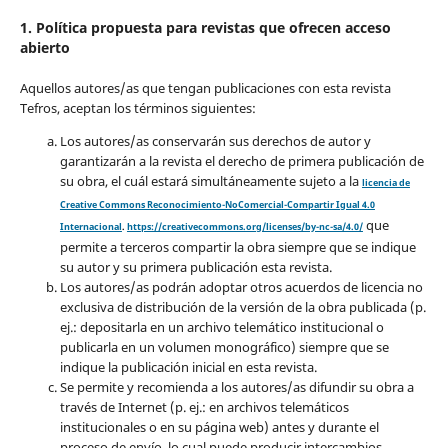
1. Política propuesta para revistas que ofrecen acceso
abierto
Aquellos autores/as que tengan publicaciones con esta revista
Tefros, aceptan los términos siguientes:
Los autores/as conservarán sus derechos de autor y
garantizarán a la revista el derecho de primera publicación de
su obra, el cuál estará simultáneamente sujeto a la
licencia de
Creative Commons Reconocimiento-NoComercial-Compartir Igual 4.0
que
Internacional
.
https://creativecommons.org/licenses/by-nc-sa/4.0/
permite a terceros compartir la obra siempre que se indique
su autor y su primera publicación esta revista.
Los autores/as podrán adoptar otros acuerdos de licencia no
exclusiva de distribución de la versión de la obra publicada (p.
ej.: depositarla en un archivo telemático institucional o
publicarla en un volumen monográfico) siempre que se
indique la publicación inicial en esta revista.
Se permite y recomienda a los autores/as difundir su obra a
través de Internet (p. ej.: en archivos telemáticos
institucionales o en su página web) antes y durante el
proceso de envío, lo cual puede producir intercambios