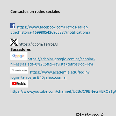
Contactos en redes sociales
https://www.facebook.com/Tefros-Taller-
Etnohistoria-1699805436905887/notifications/
https://x.com/TefrosAr
Buscadores
https://scholar.google.com.ar/scholar?
hl=es&as_sdt=0%2C5&q=revista+tefros&oq=revi
https://www.academia.edu/login?
login=tefros_ar%40yahoo.com.ar
https://www.youtube.com/channel/UCBcX79BNecrHERO9T