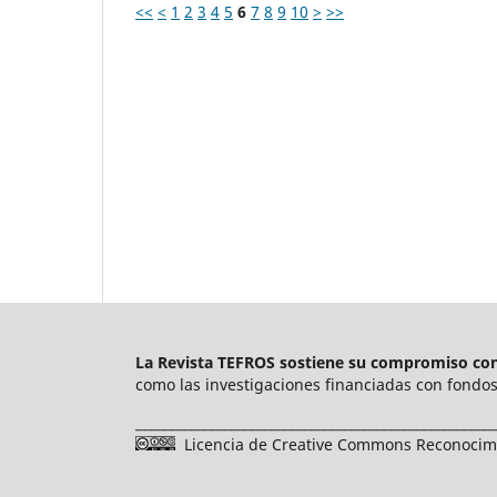
<<
<
1
2
3
4
5
6
7
8
9
10
>
>>
La Revista TEFROS sostiene su compromiso con 
como las investigaciones financiadas con fondos 
______________________________________________________
Licencia de Creative Commons Reconocimie