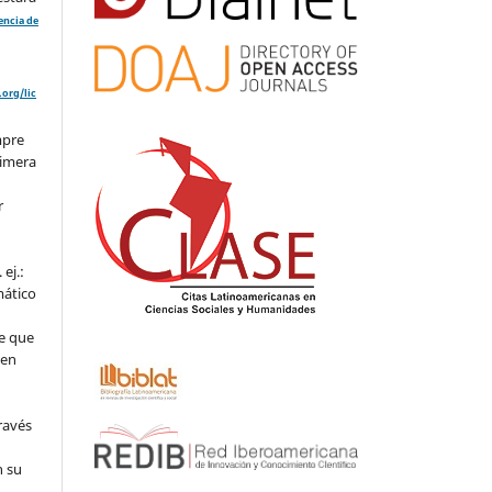
cencia de
org/lic
mpre
rimera
r
ej.:
mático
e que
 en
ravés
n su
l