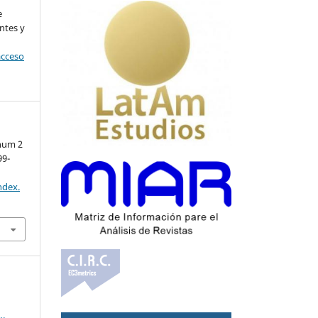
e
ntes y
acceso
 num 2
99-
ndex.