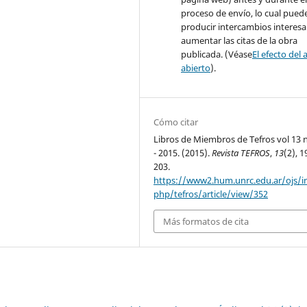
proceso de envío, lo cual pued
producir intercambios interesa
aumentar las citas de la obra
publicada. (Véase
El efecto del 
abierto
).
Cómo citar
Libros de Miembros de Tefros vol 13
- 2015. (2015).
Revista TEFROS
,
13
(2), 1
203.
https://www2.hum.unrc.edu.ar/ojs/i
php/tefros/article/view/352
Más formatos de cita