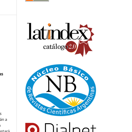
as
s
án a
a
estará