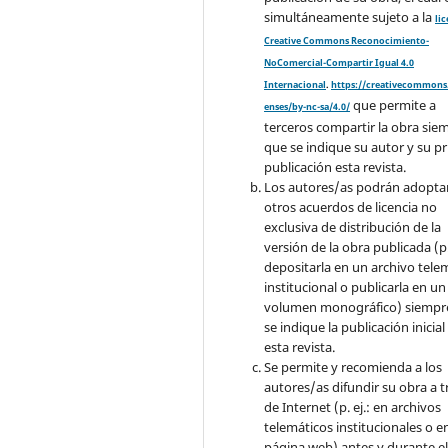
simultáneamente sujeto a la
li
Creative Commons Reconocimiento-
NoComercial-Compartir Igual 4.0
Internacional
.
https://creativecommons.
que permite a
enses/by-nc-sa/4.0/
terceros compartir la obra sie
que se indique su autor y su p
publicación esta revista.
Los autores/as podrán adopta
otros acuerdos de licencia no
exclusiva de distribución de la
versión de la obra publicada (p. 
depositarla en un archivo tele
institucional o publicarla en un
volumen monográfico) siempr
se indique la publicación inicial
esta revista.
Se permite y recomienda a los
autores/as difundir su obra a t
de Internet (p. ej.: en archivos
telemáticos institucionales o e
página web) antes y durante e