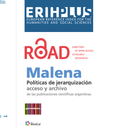
lio-
e