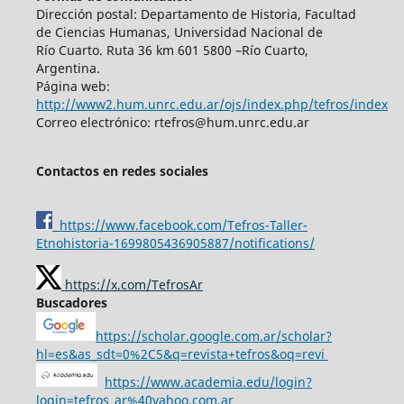
Dirección postal: Departamento de Historia, Facultad
de Ciencias Humanas, Universidad Nacional de
Río Cuarto. Ruta 36 km 601 5800 –Río Cuarto,
Argentina.
Página web:
http://www2.hum.unrc.edu.ar/ojs/index.php/tefros/index
Correo electrónico: rtefros@hum.unrc.edu.ar
Contactos en redes sociales
https://www.facebook.com/Tefros-Taller-
Etnohistoria-1699805436905887/notifications/
https://x.com/TefrosAr
Buscadores
https://scholar.google.com.ar/scholar?
hl=es&as_sdt=0%2C5&q=revista+tefros&oq=revi
https://www.academia.edu/login?
login=tefros_ar%40yahoo.com.ar