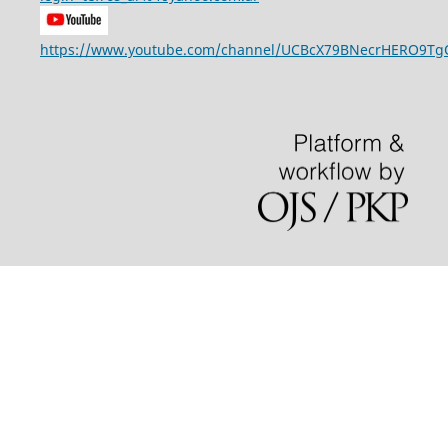
https://www.youtube.com/channel/UCBcX79BNecrHERO9T