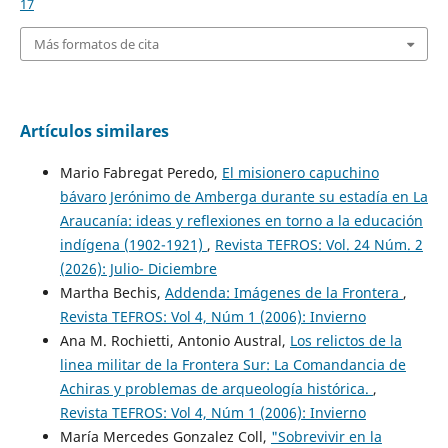
17
Más formatos de cita
Artículos similares
Mario Fabregat Peredo,
El misionero capuchino
bávaro Jerónimo de Amberga durante su estadía en La
Araucanía: ideas y reflexiones en torno a la educación
indígena (1902-1921)
,
Revista TEFROS: Vol. 24 Núm. 2
(2026): Julio- Diciembre
Martha Bechis,
Addenda: Imágenes de la Frontera
,
Revista TEFROS: Vol 4, Núm 1 (2006): Invierno
Ana M. Rochietti, Antonio Austral,
Los relictos de la
linea militar de la Frontera Sur: La Comandancia de
Achiras y problemas de arqueología histórica.
,
Revista TEFROS: Vol 4, Núm 1 (2006): Invierno
María Mercedes Gonzalez Coll,
"Sobrevivir en la