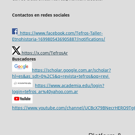
Contactos en redes sociales
https://www.facebook.com/Tefros-Taller-
Etnohistoria-1699805436905887/notifications/
https://x.com/TefrosAr
Buscadores
https://scholar.google.com.ar/scholar?
hl=es&as_sdt=0%2C5&q=revista+tefros&oq=revi
https://www.academia.edu/login?
login=tefros_ar%40yahoo.com.ar
https://www.youtube.com/channel/UCBcX79BNecrHERO9T