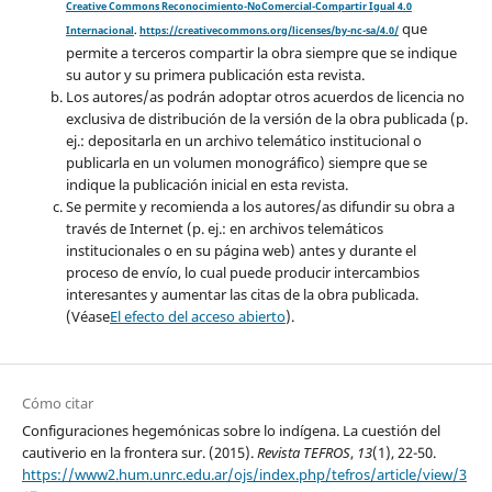
Creative Commons Reconocimiento-NoComercial-Compartir Igual 4.0
que
Internacional
.
https://creativecommons.org/licenses/by-nc-sa/4.0/
permite a terceros compartir la obra siempre que se indique
su autor y su primera publicación esta revista.
Los autores/as podrán adoptar otros acuerdos de licencia no
exclusiva de distribución de la versión de la obra publicada (p.
ej.: depositarla en un archivo telemático institucional o
publicarla en un volumen monográfico) siempre que se
indique la publicación inicial en esta revista.
Se permite y recomienda a los autores/as difundir su obra a
través de Internet (p. ej.: en archivos telemáticos
institucionales o en su página web) antes y durante el
proceso de envío, lo cual puede producir intercambios
interesantes y aumentar las citas de la obra publicada.
(Véase
El efecto del acceso abierto
).
Cómo citar
Configuraciones hegemónicas sobre lo indígena. La cuestión del
cautiverio en la frontera sur. (2015).
Revista TEFROS
,
13
(1), 22-50.
https://www2.hum.unrc.edu.ar/ojs/index.php/tefros/article/view/3