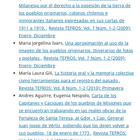
Milanesio por el derecho a la posesión de la tierra de
los pueblos originarios, colonos chilenos e
inmigrantes italianos expresadas en sus cartas de
1911 a 1919.
,
Revista TEFROS: Vol. 7 Núm. 1-2 (2009):
Enero- Diciembre
María Jorgelina Ivars,
Una aproximación al uso de la
imagen de los pueblos originarios. Itinerarios de fotos
y postales
,
Revista TEFROS: Vol. 7 Núm. 1-2 (2009):
Enero- Diciembre
María Laura Gili,
La historia oral y la memoria colectiva
como herramientas para el registro del pasado
,
Revista TEFROS: Vol. 8 Núm. 1-2 (2010): Primavera
Andres Aguirre, Eugenia Nespolo,
Carta de los
Capitanes y Caciques de los pueblos de Misiones que
se encuentran trabajando en las reales obras de la
Fortaleza de Santa Teresa, al Gdor. y Cap. General
Juan Josep de Vértiz, pidiendo que los dejen volver a
sus pueblos, 18 de enero de 1773
,
Revista TEFROS: