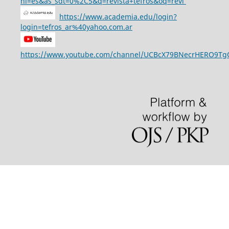
hl=es&as_sdt=0%2C5&q=revista+tefros&oq=revi
https://www.academia.edu/login?
login=tefros_ar%40yahoo.com.ar
https://www.youtube.com/channel/UCBcX79BNecrHERO9T