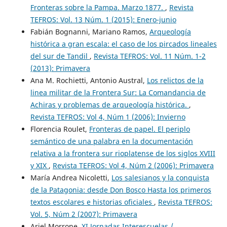
Fronteras sobre la Pampa. Marzo 1877.
,
Revista
TEFROS: Vol. 13 Núm. 1 (2015): Enero-junio
Fabián Bognanni, Mariano Ramos,
Arqueología
histórica a gran escala: el caso de los pircados lineales
del sur de Tandil
,
Revista TEFROS: Vol. 11 Núm. 1-2
(2013): Primavera
Ana M. Rochietti, Antonio Austral,
Los relictos de la
linea militar de la Frontera Sur: La Comandancia de
Achiras y problemas de arqueología histórica.
,
Revista TEFROS: Vol 4, Núm 1 (2006): Invierno
Florencia Roulet,
Fronteras de papel. El periplo
semántico de una palabra en la documentación
relativa a la frontera sur rioplatense de los siglos XVIII
y XIX
,
Revista TEFROS: Vol 4, Núm 2 (2006): Primavera
María Andrea Nicoletti,
Los salesianos y la conquista
de la Patagonia: desde Don Bosco Hasta los primeros
textos escolares e historias oficiales
,
Revista TEFROS:
Vol. 5, Núm 2 (2007): Primavera
Ariel Morrone,
XI Jornadas Interescuelas /