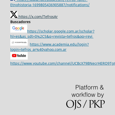
Etnohistoria-1699805436905887/notifications/
https://x.com/TefrosAr
Buscadores
https://scholar.google.com.ar/scholar?
hl=es&as_sdt=0%2C5&q=revista+tefros&oq=revi
https://www.academia.edu/login?
login=tefros_ar%40yahoo.com.ar
https://www.youtube.com/channel/UCBcX79BNecrHERO9T