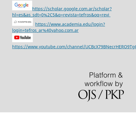
https://scholar.google.com.ar/scholar?
hl=es&as_sdt=0%2C5&q=revista+tefros&oq=revi
https://www.academia.edu/login?
login=tefros_ar%40yahoo.com.ar
https://www.youtube.com/channel/UCBcX79BNecrHERO9T