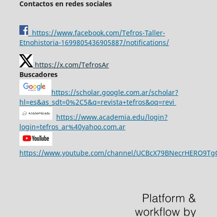
Contactos en redes sociales
https://www.facebook.com/Tefros-Taller-
Etnohistoria-1699805436905887/notifications/
https://x.com/TefrosAr
Buscadores
https://scholar.google.com.ar/scholar?
hl=es&as_sdt=0%2C5&q=revista+tefros&oq=revi
https://www.academia.edu/login?
login=tefros_ar%40yahoo.com.ar
https://www.youtube.com/channel/UCBcX79BNecrHERO9T