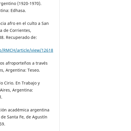
argentino (1920-1970).
ntina: Edhasa.
cia afro en el culto a San
a de Corrientes,
-38. Recuperado de:
php/RMCH/article/view/12618
 Los afroporteños a través
es, Argentina: Teseo.
lo Cirio. En Trabajo y
Aires, Argentina:
l.
cción académica argentina
 de Santa Fe, de Agustín
59.