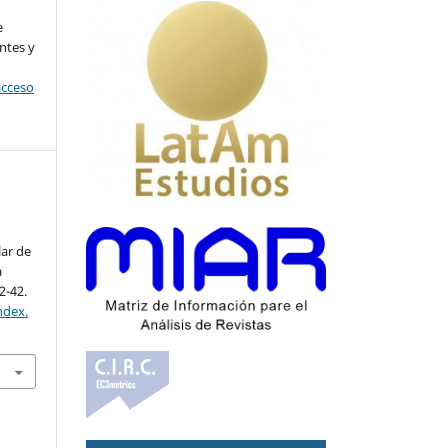
l
e
ntes y
acceso
lar de
a
12-42.
ndex.