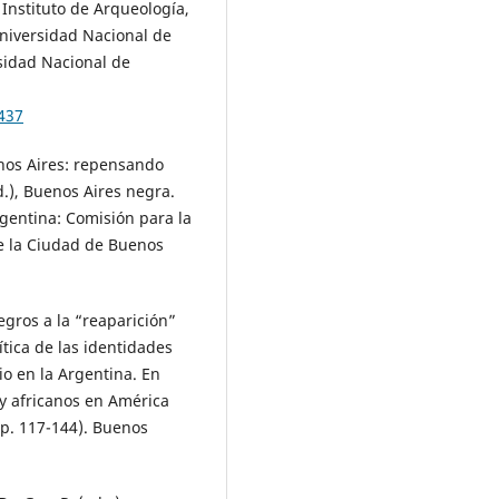
l Instituto de Arqueología,
 Universidad Nacional de
sidad Nacional de
437
enos Aires: repensando
d.), Buenos Aires negra.
rgentina: Comisión para la
de la Ciudad de Buenos
negros a la “reaparición”
tica de las identidades
dio en la Argentina. En
 y africanos en América
pp. 117-144). Buenos