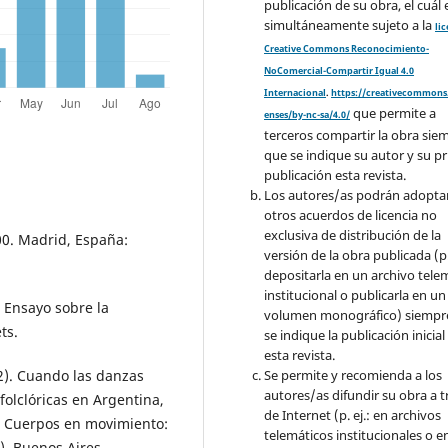
publicación de su obra, el cuál 
simultáneamente sujeto a la
li
Creative Commons Reconocimiento-
NoComercial-Compartir Igual 4.0
Internacional
.
https://creativecommons.
que permite a
enses/by-nc-sa/4.0/
terceros compartir la obra sie
que se indique su autor y su p
publicación esta revista.
Los autores/as podrán adopta
otros acuerdos de licencia no
exclusiva de distribución de la
00. Madrid, España:
versión de la obra publicada (p. 
depositarla en un archivo tele
institucional o publicarla en un
. Ensayo sobre la
volumen monográfico) siempr
ts.
se indique la publicación inicial
esta revista.
12). Cuando las danzas
Se permite y recomienda a los
autores/as difundir su obra a t
folclóricas en Argentina,
de Internet (p. ej.: en archivos
.), Cuerpos en movimiento:
telemáticos institucionales o e
). Buenos Aires,