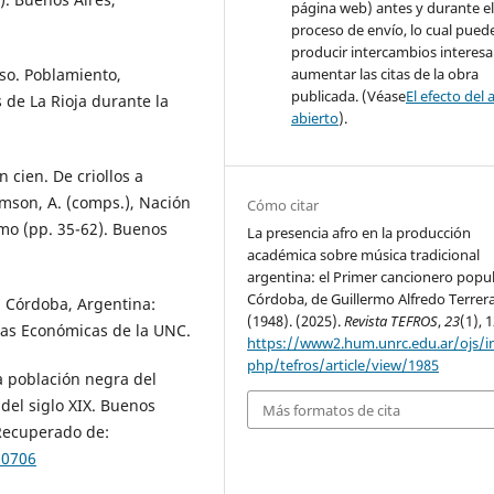
página web) antes y durante e
proceso de envío, lo cual pued
producir intercambios interesa
iso. Poblamiento,
aumentar las citas de la obra
publicada. (Véase
El efecto del 
s de La Rioja durante la
abierto
).
 cien. De criollos a
imson, A. (comps.), Nación
Cómo citar
smo (pp. 35-62). Buenos
La presencia afro en la producción
académica sobre música tradicional
argentina: el Primer cancionero popu
Córdoba, de Guillermo Alfredo Terrer
. Córdoba, Argentina:
(1948). (2025).
Revista TEFROS
,
23
(1), 
ias Económicas de la UNC.
https://www2.hum.unrc.edu.ar/ojs/i
php/tefros/article/view/1985
a población negra del
el siglo XIX. Buenos
Más formatos de cita
 Recuperado de:
/10706