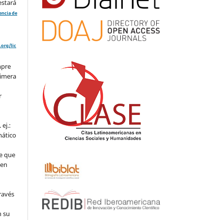
estará
cencia de
org/lic
mpre
rimera
r
ej.:
mático
e que
 en
ravés
n su