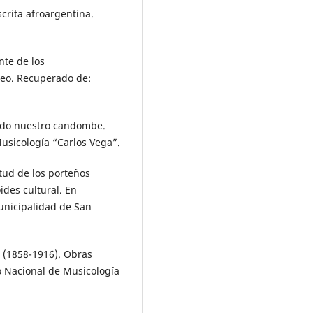
scrita afroargentina.
nte de los
seo. Recuperado de:
endo nuestro candombe.
Musicología “Carlos Vega”.
itud de los porteños
des cultural. En
Municipalidad de San
l (1858-1916). Obras
to Nacional de Musicología