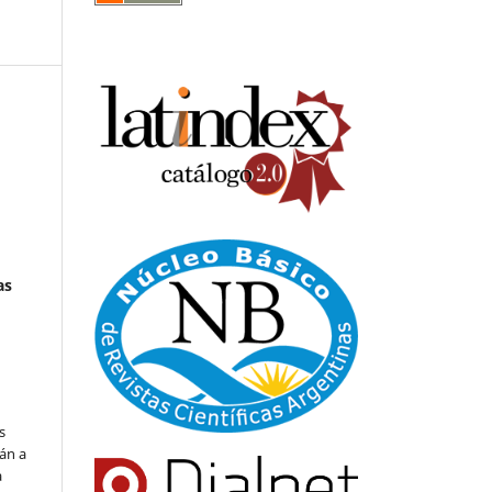
as
s
án a
a