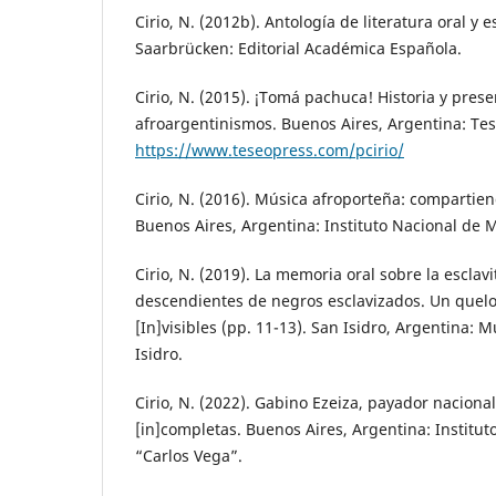
Cirio, N. (2012b). Antología de literatura oral y e
Saarbrücken: Editorial Académica Española.
Cirio, N. (2015). ¡Tomá pachuca! Historia y prese
afroargentinismos. Buenos Aires, Argentina: Te
https://www.teseopress.com/pcirio/
Cirio, N. (2016). Música afroporteña: comparti
Buenos Aires, Argentina: Instituto Nacional de 
Cirio, N. (2019). La memoria oral sobre la esclav
descendientes de negros esclavizados. Un queloi
[In]visibles (pp. 11-13). San Isidro, Argentina: 
Isidro.
Cirio, N. (2022). Gabino Ezeiza, payador naciona
[in]completas. Buenos Aires, Argentina: Institu
“Carlos Vega”.