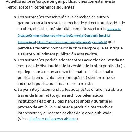
Aquellos autores/as que tengan publicaciones con esta revista
Tefros, aceptan los términos siguientes:
Los autores/as conservarán sus derechos de autor y
garantizarán a la revista el derecho de primera publicación de
su obra, el cuál estará simultáneamente sujeto a la
licencia de
Creative Commons Reconocimiento-NoComercial-Compartir Igual 4.0
que
Internacional
.
https://creativecommons.org/licenses/by-nc-sa/4.0/
permite a terceros compartir la obra siempre que se indique
su autor y su primera publicación esta revista.
Los autores/as podrán adoptar otros acuerdos de licencia no
exclusiva de distribución de la versión de la obra publicada (p.
ej.: depositarla en un archivo telemático institucional o
publicarla en un volumen monográfico) siempre que se
indique la publicación inicial en esta revista.
Se permite y recomienda a los autores/as difundir su obra a
través de Internet (p. ej.: en archivos telemáticos
institucionales o en su página web) antes y durante el
proceso de envío, lo cual puede producir intercambios
interesantes y aumentar las citas de la obra publicada.
(Véase
El efecto del acceso abierto
).