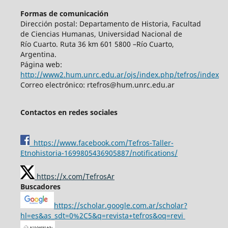
Formas de comunicación
Dirección postal: Departamento de Historia, Facultad
de Ciencias Humanas, Universidad Nacional de
Río Cuarto. Ruta 36 km 601 5800 –Río Cuarto,
Argentina.
Página web:
http://www2.hum.unrc.edu.ar/ojs/index.php/tefros/index
Correo electrónico: rtefros@hum.unrc.edu.ar
Contactos en redes sociales
https://www.facebook.com/Tefros-Taller-
Etnohistoria-1699805436905887/notifications/
https://x.com/TefrosAr
Buscadores
https://scholar.google.com.ar/scholar?
hl=es&as_sdt=0%2C5&q=revista+tefros&oq=revi