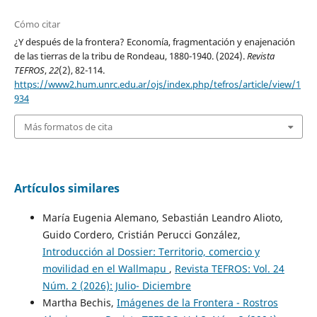
Cómo citar
¿Y después de la frontera? Economía, fragmentación y enajenación
de las tierras de la tribu de Rondeau, 1880-1940. (2024).
Revista
TEFROS
,
22
(2), 82-114.
https://www2.hum.unrc.edu.ar/ojs/index.php/tefros/article/view/1
934
Más formatos de cita
Artículos similares
María Eugenia Alemano, Sebastián Leandro Alioto,
Guido Cordero, Cristián Perucci González,
Introducción al Dossier: Territorio, comercio y
movilidad en el Wallmapu
,
Revista TEFROS: Vol. 24
Núm. 2 (2026): Julio- Diciembre
Martha Bechis,
Imágenes de la Frontera - Rostros