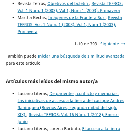
Revista Tefros,
Objetivos del boletin
,
Revista TEFROS:
Vol. 1 Núm. 1 (2003): Vol 1, Núm 1 (2003): Primavera
Martha Bechis,
Imágenes de la Frontera Sur
,
Revista
TEFROS: Vol. 1 Núm. 1 (2003): Vol 1, Núm 1 (2003):
Primavera
1-10 de 393
Siguiente
También puede
Iniciar una búsqueda de similitud avanzada
para este artículo.
Artículos más leídos del mismo autor/a
Luciano Literas,
De parientes, conflicto y memorias.
Las iniciativas de acceso a la tierra del cacique Andrés
Raninqueo (Buenos Aires, segunda mitad del siglo
XIX)
,
Revista TEFROS: Vol. 16 Núm. 1 (2018): Enero -
Junio
Luciano Literas, Lorena Barbuto,
El acceso a la tierra