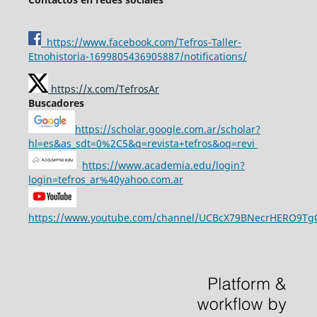
https://www.facebook.com/Tefros-Taller-
Etnohistoria-1699805436905887/notifications/
https://x.com/TefrosAr
Buscadores
https://scholar.google.com.ar/scholar?
hl=es&as_sdt=0%2C5&q=revista+tefros&oq=revi
https://www.academia.edu/login?
login=tefros_ar%40yahoo.com.ar
https://www.youtube.com/channel/UCBcX79BNecrHERO9T