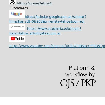
https://x.com/TefrosAr
Buscadores
https://scholar.google.com.ar/scholar?
hl=es&as_sdt=0%2C5&q=revista+tefros&oq=revi
https://www.academia.edu/login?
login=tefros_ar%40yahoo.com.ar
https://www.youtube.com/channel/UCBcX79BNecrHERO9T