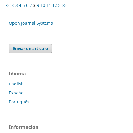
<<
<
3
4
5
6
7
8
9
10
11
12
>
>>
Open Journal Systems
Enviar un artículo
Idioma
English
Español
Português
Información