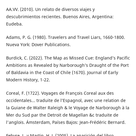
AA.VV. (2010). Un relato de diversos viajes y
descubrimientos recientes. Buenos Aires, Argentina:
Eudeba.
Adams, P. G. (1980). Travelers and Travel Liars, 1660-1800.
Nueva York: Dover Publications.
Burdick, C. (2022). The Map as Missed Cue: England’s Pacific
Ambitions as Revealed by Narborough’s Draught of the Port
of Baldavia in the Coast of Chile (1670). Journal of Early
Modern History, 1-22.
Coreal, F. (1722). Voyages de François Coreal aux des
occidentales... traduite de l’Espagnol, avec une relation de
la Guiane de Walter Raleigh & le Voyage de Narborough à la
Mer du Sud par the Detroit de Magellan &c traduite de
l'anglois. Ámsterdam, Países Bajos: Jean-Frédéric Bernard.
Febvre, L. y Martin, H. J. (2005). La aparición del libro.