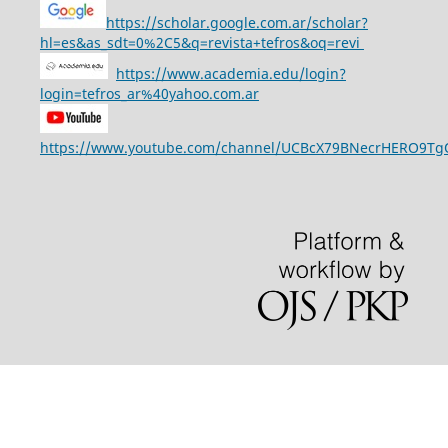
https://scholar.google.com.ar/scholar?
hl=es&as_sdt=0%2C5&q=revista+tefros&oq=revi
https://www.academia.edu/login?
login=tefros_ar%40yahoo.com.ar
https://www.youtube.com/channel/UCBcX79BNecrHERO9T