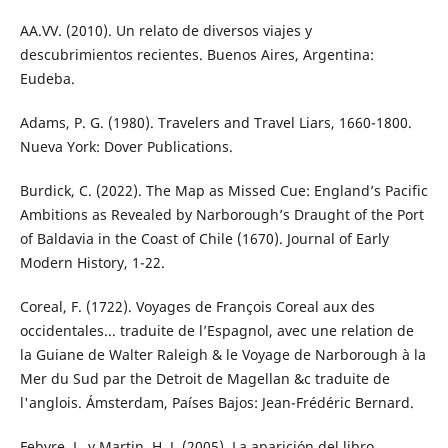
AA.VV. (2010). Un relato de diversos viajes y
descubrimientos recientes. Buenos Aires, Argentina:
Eudeba.
Adams, P. G. (1980). Travelers and Travel Liars, 1660-1800.
Nueva York: Dover Publications.
Burdick, C. (2022). The Map as Missed Cue: England’s Pacific
Ambitions as Revealed by Narborough’s Draught of the Port
of Baldavia in the Coast of Chile (1670). Journal of Early
Modern History, 1-22.
Coreal, F. (1722). Voyages de François Coreal aux des
occidentales... traduite de l’Espagnol, avec une relation de
la Guiane de Walter Raleigh & le Voyage de Narborough à la
Mer du Sud par the Detroit de Magellan &c traduite de
l'anglois. Ámsterdam, Países Bajos: Jean-Frédéric Bernard.
Febvre, L. y Martin, H. J. (2005). La aparición del libro.