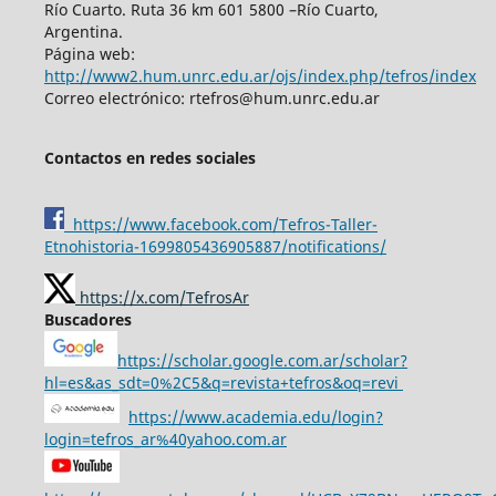
Río Cuarto. Ruta 36 km 601 5800 –Río Cuarto,
Argentina.
Página web:
http://www2.hum.unrc.edu.ar/ojs/index.php/tefros/index
Correo electrónico: rtefros@hum.unrc.edu.ar
Contactos en redes sociales
https://www.facebook.com/Tefros-Taller-
Etnohistoria-1699805436905887/notifications/
https://x.com/TefrosAr
Buscadores
https://scholar.google.com.ar/scholar?
hl=es&as_sdt=0%2C5&q=revista+tefros&oq=revi
https://www.academia.edu/login?
login=tefros_ar%40yahoo.com.ar