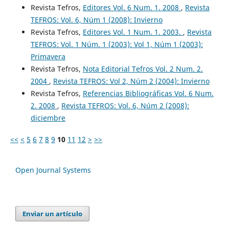
Revista Tefros,
Editores Vol. 6 Num. 1. 2008
,
Revista
TEFROS: Vol. 6, Núm 1 (2008): Invierno
Revista Tefros,
Editores Vol. 1 Num. 1. 2003.
,
Revista
TEFROS: Vol. 1 Núm. 1 (2003): Vol 1, Núm 1 (2003):
Primavera
Revista Tefros,
Nota Editorial Tefros Vol. 2 Num. 2.
2004
,
Revista TEFROS: Vol 2, Núm 2 (2004): Invierno
Revista Tefros,
Referencias Bibliográficas Vol. 6 Num.
2. 2008
,
Revista TEFROS: Vol. 6, Núm 2 (2008):
diciembre
<<
<
5
6
7
8
9
10
11
12
>
>>
Open Journal Systems
Enviar un artículo