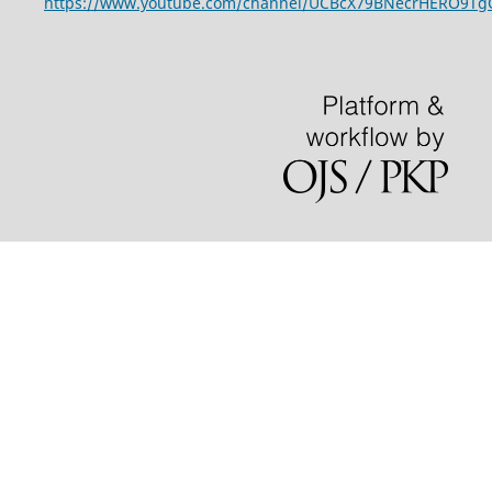
https://www.youtube.com/channel/UCBcX79BNecrHERO9T