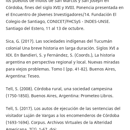
los pueblos de indios de San Marcos y San Joseph en
Córdoba, fines del siglo XVII y XVIII. Ponencia presentada en
el Encuentro de Jóvenes Investigadores/14. Fundación El
Colegio de Santiago, CONICET/FHCSyS - INDES-UNSE.
Santiago del Estero, 11 al 13 de octubre.
Sica, G. (2017). Las sociedades indígenas del Tucumán
colonial Una breve historia en larga duración. Siglos XVI a
XIX. En Bandieri, S. y Fernández, S. (Coords.), La historia
argentina en perspectiva regional y local. Nuevas miradas
para viejos problemas. Tomo I (pp. 41-82). Buenos Aires,
Argentina: Teseo.
Tell, S. (2008). Córdoba rural, una sociedad campesina
(1750-1850). Buenos Aires, Argentina: Prometeo Libros.
Tell, S. (2017). Los autos de ejecución de las sentencias del
visitador Luján de Vargas a los encomenderos de Córdoba
(1693-1694). Corpus. Archivos Virtuales de la Alteridad
Americana, 7(2), 1-67. doi: