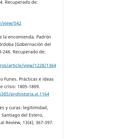
104. Recuperado de:
le/view/542
 de la encomienda. Padrón
Córdoba (Gobernación del
8-246. Recuperado de:
ros/article/view/1228/1364
o Funes. Prácticas e ideas
e crisis: 1805-1809.
5305/prohistoria.vi.1164
s y curas: legitimidad,
 Santiago del Estero,
cal Review, 13(4), 367-397.