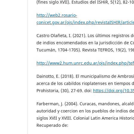
(fines siglo XVII). Estudios del ISHiR, 5(12), 82-
http://web2.rosario-
conicet.gov.ar/ojs/index.php/revistaISHIR/artic
Castro Olañeta, I. (2021). Los últimos registros
de indios encomendados en la jurisdicción de 
Tucumán, 1704-1705). Revista TEFROS, 19(2), 19
http://www2.hum.unrc.edu.ar/ojs/index.php/tef
Dainotto, E. (2018). El municipalismo de Ambrosi
acerca de los cabildos rioplatenses en tiempos d
Prohistoria, (30), 27-69. doi:
https://doi.org/10.3
Farberman, J. (2004). Curacas, mandones, alcalde
autoridad y coercion en los pueblos de indios de
siglos XVII y XVIII. Colonial Latin America Histori
Recuperado de: