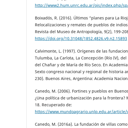
http://www2.hum.unrc.edu.ar/ojs/index.php/spa
Boixadós, R. (2016). Últimos “planes para La Rioj
Relocalizaciones y remates de pueblos de indios a
Revista del Museo de Antropología, 9(2), 199-208
https://doi.org/10.31048/1852.4826.v9.n2.15893
Calvimonte, L. (1997). Orígenes de las fundacione
Tulumba, La Carlota, La Concepción (Río IV), del
del Chañar y de María de Río Seco. En Academia 
Sexto congreso nacional y regional de historia a
230). Buenos Aires, Argentina: Academia Nacional
Canedo, M. (2006). Fortines y pueblos en Buenos 
¿Una política de urbanización para la frontera? 
18. Recuperado de:
https://www.mundoagrario.unlp.edu.ar/article
Canedo, M. (2016a). La fundación de villas como