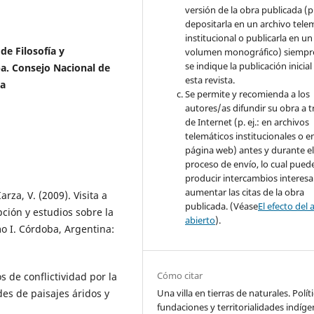
versión de la obra publicada (p. 
depositarla en un archivo tele
institucional o publicarla en un
de Filosofía y
volumen monográfico) siempr
se indique la publicación inicial
a. Consejo Nacional de
esta revista.
na
Se permite y recomienda a los
autores/as difundir su obra a t
de Internet (p. ej.: en archivos
telemáticos institucionales o e
página web) antes y durante e
proceso de envío, lo cual pued
producir intercambios interesa
aumentar las citas de la obra
arza, V. (2009). Visita a
publicada. (Véase
El efecto del 
ción y estudios sobre la
abierto
).
o I. Córdoba, Argentina:
Cómo citar
os de conflictividad por la
ades de paisajes áridos y
Una villa en tierras de naturales. Polít
fundaciones y territorialidades indíge