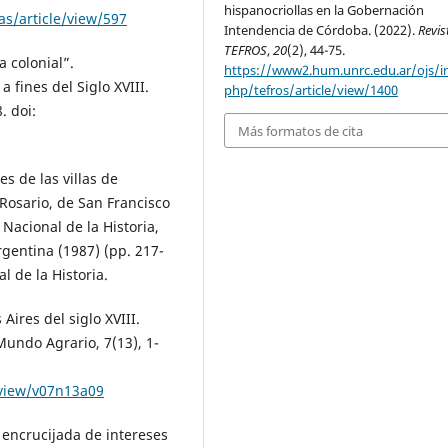
hispanocriollas en la Gobernación
s/article/view/597
Intendencia de Córdoba. (2022).
Revis
TEFROS
,
20
(2), 44-75.
a colonial”.
https://www2.hum.unrc.edu.ar/ojs/i
 fines del Siglo XVIII.
php/tefros/article/view/1400
. doi:
Más formatos de cita
s de las villas de
 Rosario, de San Francisco
Nacional de la Historia,
rgentina (1987) (pp. 217-
 de la Historia.
Aires del siglo XVIII.
Mundo Agrario, 7(13), 1-
/view/v07n13a09
 encrucijada de intereses