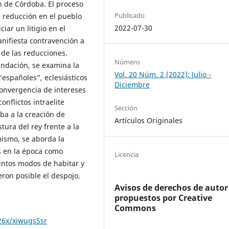
n de Córdoba. El proceso
Publicado
e reducción en el pueblo
2022-07-30
ciar un litigio en el
anifiesta contravención a
 de las reducciones.
Número
undación, se examina la
Vol. 20 Núm. 2 (2022): Julio -
“españoles”, eclesiásticos
Diciembre
 convergencia de intereses
onflictos intraelite
Sección
ba a la creación de
Artículos Originales
tura del rey frente a la
simismo, se aborda la
as en la época como
Licencia
tintos modos de habitar y
ieron posible el despojo.
Avisos de derechos de autor
propuestos por Creative
Commons
726x/xiwugs5sr