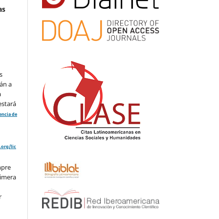
as
s
án a
a
estará
cencia de
org/lic
mpre
rimera
r