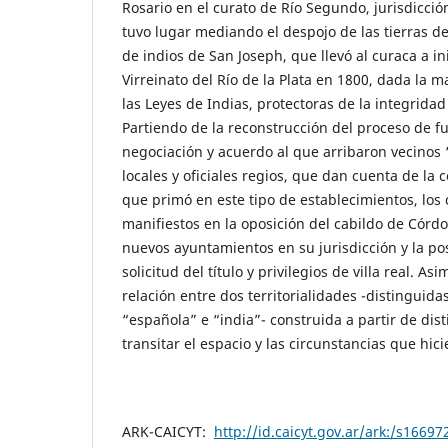
Rosario en el curato de Río Segundo, jurisdicció
tuvo lugar mediando el despojo de las tierras d
de indios de San Joseph, que llevó al curaca a ini
Virreinato del Río de la Plata en 1800, dada la m
las Leyes de Indias, protectoras de la integridad
Partiendo de la reconstrucción del proceso de f
negociación y acuerdo al que arribaron vecinos 
locales y oficiales regios, que dan cuenta de la
que primó en este tipo de establecimientos, los c
manifiestos en la oposición del cabildo de Córdo
nuevos ayuntamientos en su jurisdicción y la pos
solicitud del título y privilegios de villa real. A
relación entre dos territorialidades -distinguid
“española” e “india”- construida a partir de dis
transitar el espacio y las circunstancias que hic
ARK-CAICYT:
http://id.caicyt.gov.ar/ark:/s1669