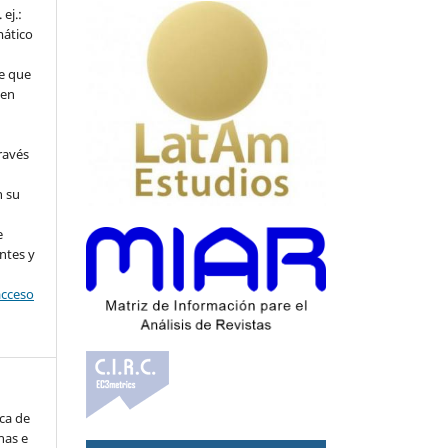
ej.:
mático
e que
 en
ravés
n su
l
e
ntes y
acceso
ica de
nas e