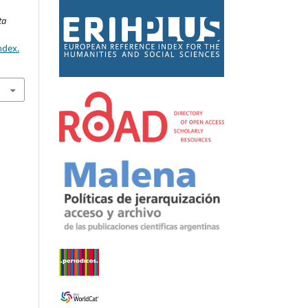
ta
ndex.