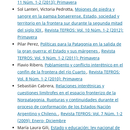
11 Núm. 1-2 (2013): Primavera
Sol Lanteri, Victoria Pedrotta,
Mojones de piedra y
sangre en la pampa bonaerense. Estado, sociedad y
territorio en la frontera sur durante la segunda mitad
del siglo XIX
,
Revista TEFROS: Vol. 10 Núm. 1-2 (2012):
Primavera
Pilar Perez,
Políticas para la Patagonia en la salida de
la gran guerra: el Estado y sus márgenes
,
Revista
TEFROS: Vol. 9 Núm. 1-2 (2011): Primavera
Flavio Ribero,
Poblamiento y conflicto interétnico en el
confín de la frontera del río Cuarto
,
Revista TEFROS:
Vol. 8 Núm. 1-2 (2010): Primavera
Sebastián Cabrera,
Relaciones interétnicas y
cuestiones limítrofes en el espacio fronterizo de la
Norpatagonia. Rupturas y continuidades durante el
proceso de conformación de los Estados-Nación
Argentino y Chileno.
,
Revista TEFROS: Vol. 7 Núm. 1-2
(2009): Enero- Diciembre
María Laura Gili,
Estado y educación: ley nacional de