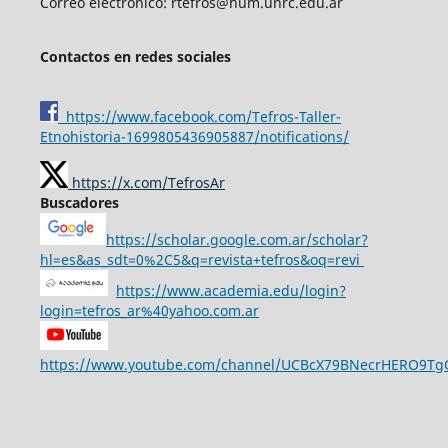
Correo electrónico: rtefros@hum.unrc.edu.ar
Contactos en redes sociales
https://www.facebook.com/Tefros-Taller-
Etnohistoria-1699805436905887/notifications/
https://x.com/TefrosAr
Buscadores
https://scholar.google.com.ar/scholar?
hl=es&as_sdt=0%2C5&q=revista+tefros&oq=revi
https://www.academia.edu/login?
login=tefros_ar%40yahoo.com.ar
https://www.youtube.com/channel/UCBcX79BNecrHERO9T