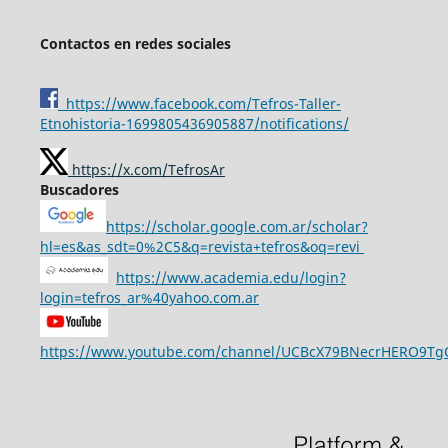
Contactos en redes sociales
https://www.facebook.com/Tefros-Taller-
Etnohistoria-1699805436905887/notifications/
https://x.com/TefrosAr
Buscadores
https://scholar.google.com.ar/scholar?
hl=es&as_sdt=0%2C5&q=revista+tefros&oq=revi
https://www.academia.edu/login?
login=tefros_ar%40yahoo.com.ar
https://www.youtube.com/channel/UCBcX79BNecrHERO9T