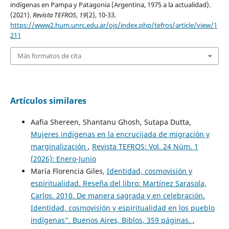
indígenas en Pampa y Patagonia (Argentina, 1975 a la actualidad).
(2021).
Revista TEFROS
,
19
(2), 10-33.
https://www2.hum.unrc.edu.ar/ojs/index.php/tefros/article/view/1
211
Más formatos de cita
Artículos similares
Aafia Shereen, Shantanu Ghosh, Sutapa Dutta,
Mujeres indígenas en la encrucijada de migración y
marginalización
,
Revista TEFROS: Vol. 24 Núm. 1
(2026): Enero-Junio
María Florencia Giles,
Identidad, cosmovisión y
espiritualidad. Reseña del libro: Martínez Sarasola,
Carlos. 2010. De manera sagrada y en celebración.
Identidad, cosmovisión y espiritualidad en los pueblo
indígenas”. Buenos Aires, Biblos, 359 páginas.
,