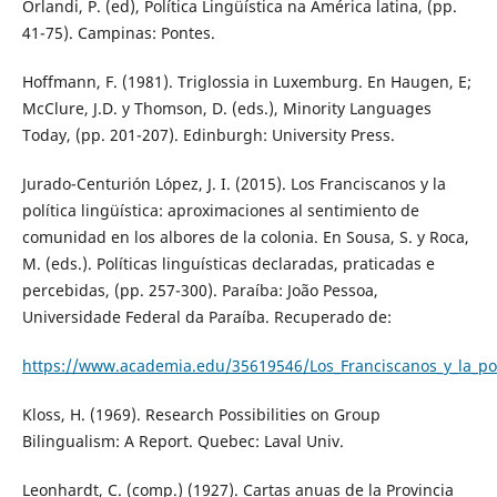
Orlandi, P. (ed), Política Lingüística na América latina, (pp.
41-75). Campinas: Pontes.
Hoffmann, F. (1981). Triglossia in Luxemburg. En Haugen, E;
McClure, J.D. y Thomson, D. (eds.), Minority Languages
Today, (pp. 201-207). Edinburgh: University Press.
Jurado-Centurión López, J. I. (2015). Los Franciscanos y la
política lingüística: aproximaciones al sentimiento de
comunidad en los albores de la colonia. En Sousa, S. y Roca,
M. (eds.). Políticas linguísticas declaradas, praticadas e
percebidas, (pp. 257-300). Paraíba: João Pessoa,
Universidade Federal da Paraíba. Recuperado de:
https://www.academia.edu/35619546/Los_Franciscanos_y_la_
Kloss, H. (1969). Research Possibilities on Group
Bilingualism: A Report. Quebec: Laval Univ.
Leonhardt, C. (comp.) (1927). Cartas anuas de la Provincia