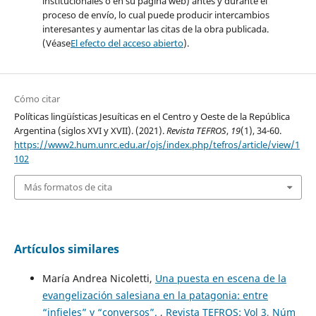
institucionales o en su página web) antes y durante el
proceso de envío, lo cual puede producir intercambios
interesantes y aumentar las citas de la obra publicada.
(Véase
El efecto del acceso abierto
).
Cómo citar
Políticas lingüísticas Jesuíticas en el Centro y Oeste de la República
Argentina (siglos XVI y XVII). (2021).
Revista TEFROS
,
19
(1), 34-60.
https://www2.hum.unrc.edu.ar/ojs/index.php/tefros/article/view/1
102
Más formatos de cita
Artículos similares
María Andrea Nicoletti,
Una puesta en escena de la
evangelización salesiana en la patagonia: entre
“infieles” y “conversos”.
,
Revista TEFROS: Vol 3, Núm