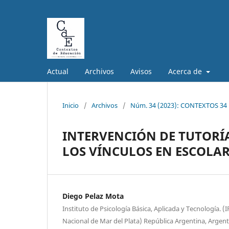
Actual
Archivos
Avisos
Acerca de
Inicio
/
Archivos
/
Núm. 34 (2023): CONTEXTOS 34
INTERVENCIÓN DE TUTORÍA
LOS VÍNCULOS EN ESCOLA
Diego Pelaz Mota
Instituto de Psicología Básica, Aplicada y Tecnología.
Nacional de Mar del Plata) República Argentina, Argent