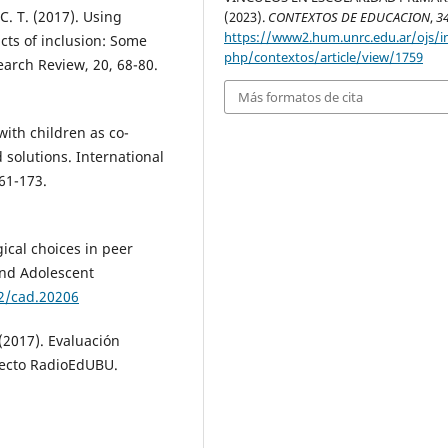
 C. T. (2017). Using
(2023).
CONTEXTOS DE EDUCACION
,
3
https://www2.hum.unrc.edu.ar/ojs/i
cts of inclusion: Some
php/contextos/article/view/1759
arch Review, 20, 68-80.
Más formatos de cita
with children as co-
 solutions. International
61-173.
gical choices in peer
and Adolescent
02/cad.20206
 (2017). Evaluación
oyecto RadioEdUBU.