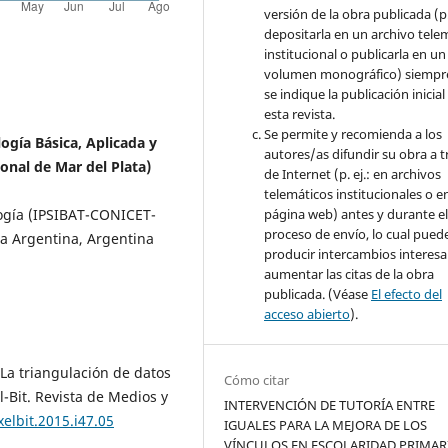
versión de la obra publicada (p. 
depositarla en un archivo tele
institucional o publicarla en un
volumen monográfico) siempr
se indique la publicación inicial
esta revista.
Se permite y recomienda a los
logía Básica, Aplicada y
autores/as difundir su obra a t
nal de Mar del Plata)
de Internet (p. ej.: en archivos
telemáticos institucionales o e
página web) antes y durante e
logía (IPSIBAT-CONICET-
proceso de envío, lo cual pued
ca Argentina, Argentina
producir intercambios interesa
aumentar las citas de la obra
publicada. (Véase
El efecto del
acceso abierto
).
. La triangulación de datos
Cómo citar
l-Bit. Revista de Medios y
INTERVENCIÓN DE TUTORÍA ENTRE
xelbit.2015.i47.05
IGUALES PARA LA MEJORA DE LOS
VÍNCULOS EN ESCOLARIDAD PRIMARI