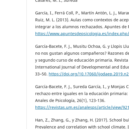
Casares, M. I., Sureda
García, I., Ferrá Coll, P., Martín Antón, L. J., Mar
Ruiz, M. L. (2013). Aulas como contextos de ace
integrar a los alumnos rechazados. Apuntes de P
https://www.apuntesdepsicologia.es/index.php/r
García-Bacete, F. J., Musitu Ochoa, G. y Llopis Llu
no nos gustan algunos compañeros? Razones de 
y segundo curso de educación primaria. Revista
International Journal of Developmental and Educa
33–50.
https://doi.org/10.17060/ijodaep.2019.n2
García-Bacete, F. J., Sureda García, I., y Monjas C
rechazo entre iguales en la educación primaria
Anales de Psicología, 26(1), 123-136.
https://revistas.um.es/analesps/article/view/92
Han, Z., Zhang, G., y Zhang, H. (2017). School bu
Prevalence and correlation with school climate. I