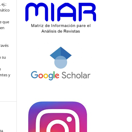
ej.:
mático
e que
 en
ravés
n su
l
e
ntes y
A.