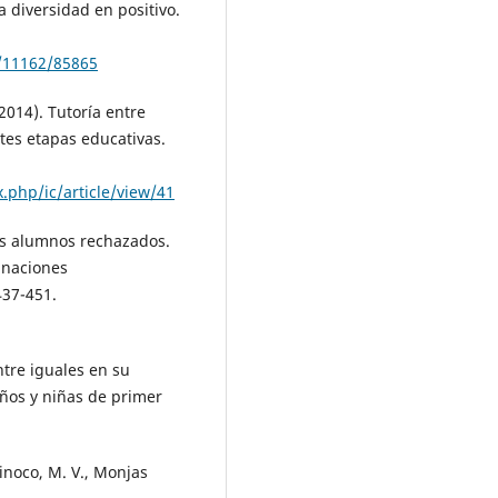
a diversidad en positivo.
e/11162/85865
(2014). Tutoría entre
ntes etapas educativas.
x.php/ic/article/view/41
 los alumnos rechazados.
inaciones
437-451.
entre iguales en su
iños y niñas de primer
Tinoco, M. V., Monjas