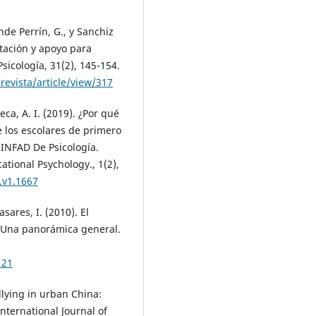
ande Perrín, G., y Sanchiz
ptación y apoyo para
sicología, 31(2), 145-154.
evista/article/view/317
eca, A. I. (2019). ¿Por qué
los escolares de primero
 INFAD De Psicología.
tional Psychology., 1(2),
.v1.1667
asares, I. (2010). El
: Una panorámica general.
121
llying in urban China:
nternational Journal of