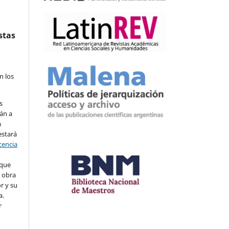
stas
n los
s
án a
a
estará
cencia
 que
a obra
r y su
a.
r