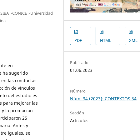
(IPSIBAT-CONICET-Universidad
ina
PDF
HTML
XML
Publicado
nte en
01.06.2023
se ha sugerido
 en las conductas
oción de vínculos
Número
jeto del estudio es
Núm. 34 (2023): CONTEXTOS 34
es para mejorar las
a y la promoción
Sección
articiparon 25
Artículos
aria. Antes y
tre iguales, se