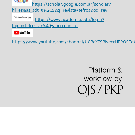
https://scholar.google.com.ar/scholar?
hl=es&as_sdt=0%2C5&q=revista+tefros&oq=revi
https://www.academia.edu/login?
login=tefros_ar%40yahoo.com.ar
https://www.youtube.com/channel/UCBcX79BNecrHERO9T