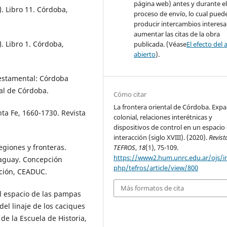
página web) antes y durante e
. Libro 11. Córdoba,
proceso de envío, lo cual pued
producir intercambios interesa
aumentar las citas de la obra
. Libro 1. Córdoba,
publicada. (Véase
El efecto del 
abierto
).
 estamental: Córdoba
al de Córdoba.
Cómo citar
La frontera oriental de Córdoba. Exp
nta Fe, 1660-1730. Revista
colonial, relaciones interétnicas y
dispositivos de control en un espacio
interacción (siglo XVIII). (2020).
Revist
egiones y fronteras.
TEFROS
,
18
(1), 75-109.
https://www2.hum.unrc.edu.ar/ojs/i
raguay. Concepción
php/tefros/article/view/800
nción, CEADUC.
Más formatos de cita
 el espacio de las pampas
del linaje de los caciques
de la Escuela de Historia,