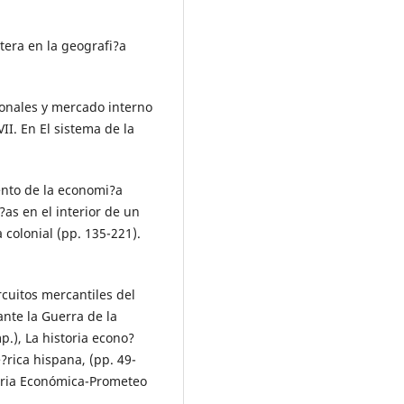
ntera en la geografi?a
ionales y mercado interno
VII. En El sistema de la
ento de la economi?a
?as en el interior de un
 colonial (pp. 135-221).
rcuitos mercantiles del
ante la Guerra de la
.), La historia econo?
rica hispana, (pp. 49-
toria Económica-Prometeo