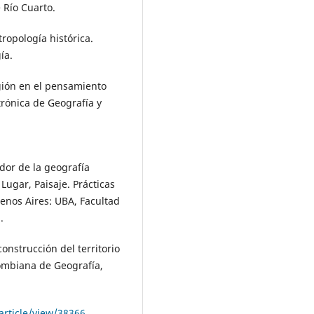
 Río Cuarto.
tropología histórica.
ía.
egión en el pensamiento
trónica de Geografía y
ador de la geografía
 Lugar, Paisaje. Prácticas
uenos Aires: UBA, Facultad
.
 construcción del territorio
ombiana de Geografía,
article/view/38366