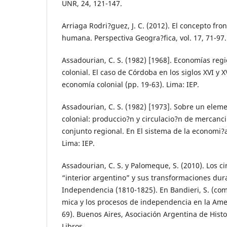
UNR, 24, 121-147.
Arriaga Rodri?guez, J. C. (2012). El concepto fro
humana. Perspectiva Geogra?fica, vol. 17, 71-97.
Assadourian, C. S. (1982) [1968]. Economías reg
colonial. El caso de Córdoba en los siglos XVI y X
economía colonial (pp. 19-63). Lima: IEP.
Assadourian, C. S. (1982) [1973]. Sobre un elem
colonial: produccio?n y circulacio?n de mercanci
conjunto regional. En El sistema de la economi?a
Lima: IEP.
Assadourian, C. S. y Palomeque, S. (2010). Los ci
“interior argentino” y sus transformaciones dur
Independencia (1810-1825). En Bandieri, S. (comp
mica y los procesos de independencia en la Ame?
69). Buenos Aires, Asociación Argentina de His
Libros.