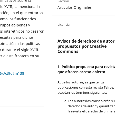
ificativos sobre la
Sección
glo XVIII, la mencionada
Artículos Originales
cción, en el que entraron
 como los funcionarios
Licencia
 grupos abipones y
os interétnicos no cesaron
esuitas para dichos
Avisos de derechos de autor
imación a las políticas
propuestos por Creative
durante el siglo XVIII.
Commons
r a esta frontera en su
1. Política propuesta para revist
que ofrecen acceso abierto
726x/c3tu7m138
Aquellos autores/as que tengan
publicaciones con esta revista Tefros,
aceptan los términos siguientes:
Los autores/as conservarán su
derechos de autor y garantizar
la revista el derecho de primer