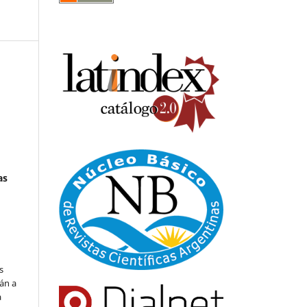
as
s
án a
a