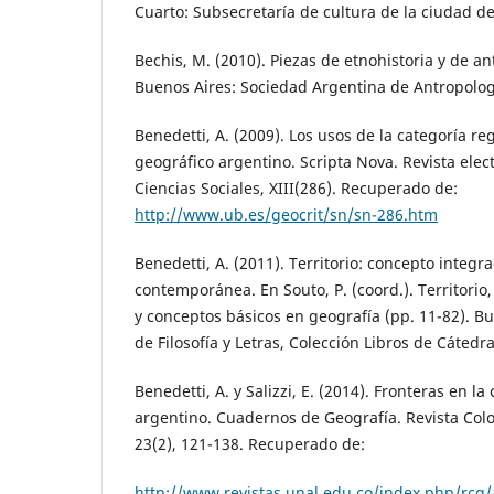
Cuarto: Subsecretaría de cultura de la ciudad de
Bechis, M. (2010). Piezas de etnohistoria y de an
Buenos Aires: Sociedad Argentina de Antropolog
Benedetti, A. (2009). Los usos de la categoría r
geográfico argentino. Scripta Nova. Revista elec
Ciencias Sociales, XIII(286). Recuperado de:
http://www.ub.es/geocrit/sn/sn-286.htm
Benedetti, A. (2011). Territorio: concepto integr
contemporánea. En Souto, P. (coord.). Territorio,
y conceptos básicos en geografía (pp. 11-82). B
de Filosofía y Letras, Colección Libros de Cátedra
Benedetti, A. y Salizzi, E. (2014). Fronteras en la
argentino. Cuadernos de Geografía. Revista Col
23(2), 121-138. Recuperado de:
http://www.revistas.unal.edu.co/index.php/rcg/