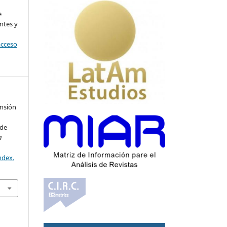
l
e
ntes y
acceso
ansión
 de
a
ndex.