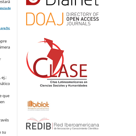
estará
cencia de
org/lic
mpre
rimera
r
ej.:
mático
e que
 en
ravés
n su