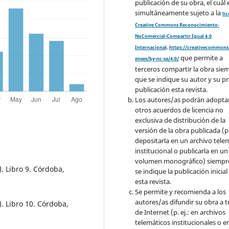
publicación de su obra, el cuál 
simultáneamente sujeto a la
li
Creative Commons Reconocimiento-
NoComercial-Compartir Igual 4.0
Internacional
.
https://creativecommons.
que permite a
enses/by-nc-sa/4.0/
terceros compartir la obra sie
que se indique su autor y su p
publicación esta revista.
Los autores/as podrán adopta
otros acuerdos de licencia no
exclusiva de distribución de la
versión de la obra publicada (p. 
depositarla en un archivo tele
institucional o publicarla en un
volumen monográfico) siempr
. Libro 9. Córdoba,
se indique la publicación inicial
esta revista.
Se permite y recomienda a los
autores/as difundir su obra a t
. Libro 10. Córdoba,
de Internet (p. ej.: en archivos
telemáticos institucionales o e