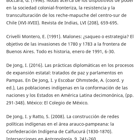
Boccara, G. (1996). Notas acerca de los dispositivos de poder
en la sociedad colonial-fronteriza, la resistencia y la
transculturación de los reche-mapuche del centro-sur de
Chile (XVI-XVIII). Revista de Indias, LVI (208), 659-695.
Crivelli Montero, E. (1991). Malones: ¿saqueo o estrategia? El
objetivo de las invasiones de 1780 y 1783 a la frontera de
Buenos Aires. Todo es historia, enero de 1991, 6-30.
De Jong, I. (2016). Las prácticas diplomáticas en los procesos
de expansión estatal: tratados de paz y parlamentos en
Pampas. En De Jong, I. y Escobar Ohmstede, A. (coord. y
ed.), Las poblaciones indígenas en la conformación de las
naciones y los Estados en América Latina decimonónica, (pp.
291-348). México: El Colegio de México.
De Jong, I. y Ratto, S. (2008). La construcción de redes
políticas indígenas en el área arauco-pampeana: la
Confederación Indígena de Calfucurá (1830-1870).
Intersecciones en Antropología, 9, 241-260.