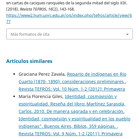
en cartas de caciques ranqueles de la segunda mitad del siglo XIX.
(2018).
Revista TEFROS
,
16
(2), 143-168.
https://www2.hum.unrc.edu.ar/ojs/index.php/tefros/article/view/6
77
Más formatos de cita
Artículos similares
Graciana Perez Zavala,
Reparto de indígenas en Río
Cuarto (1870- 1890): consideraciones preliminares
,
Revista TEFROS: Vol. 10 Núm. 1-2 (2012): Primavera
María Florencia Giles,
Identidad, cosmovisión y
espiritualidad. Reseña del libro: Martínez Sarasola,
Carlos. 2010. De manera sagrada y en celebración.
Identidad, cosmovisión y espiritualidad en los pueblo
indígenas”. Buenos Aires, Biblos, 359 páginas.
,
Revista TEFROS: Vol. 9 Núm. 1-2 (2011): Primavera