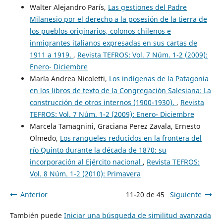
Walter Alejandro París,
Las gestiones del Padre
Milanesio por el derecho a la posesión de la tierra de
los pueblos originarios, colonos chilenos e
inmigrantes italianos expresadas en sus cartas de
1911 a 1919.
,
Revista TEFROS: Vol. 7 Núm. 1-2 (2009):
Enero- Diciembre
María Andrea Nicoletti,
Los indígenas de la Patagonia
en los libros de texto de la Congregación Salesiana: La
construcción de otros internos (1900-1930).
,
Revista
TEFROS: Vol. 7 Núm. 1-2 (2009): Enero- Diciembre
Marcela Tamagnini, Graciana Perez Zavala, Ernesto
Olmedo,
Los ranqueles reducidos en la frontera del
río Quinto durante la década de 1870: su
incorporación al Ejército nacional
,
Revista TEFROS:
Vol. 8 Núm. 1-2 (2010): Primavera
Anterior
11-20 de 45
Siguiente
También puede
Iniciar una búsqueda de similitud avanzada