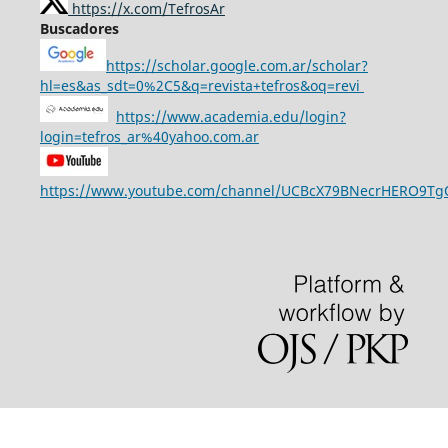
https://x.com/TefrosAr
Buscadores
https://scholar.google.com.ar/scholar?
hl=es&as_sdt=0%2C5&q=revista+tefros&oq=revi
https://www.academia.edu/login?
login=tefros_ar%40yahoo.com.ar
https://www.youtube.com/channel/UCBcX79BNecrHERO9T