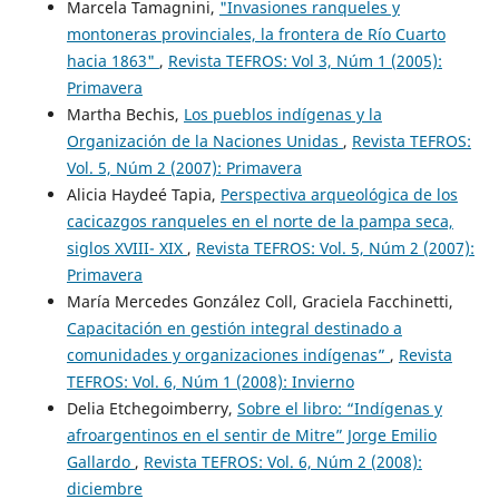
Marcela Tamagnini,
"Invasiones ranqueles y
montoneras provinciales, la frontera de Río Cuarto
hacia 1863"
,
Revista TEFROS: Vol 3, Núm 1 (2005):
Primavera
Martha Bechis,
Los pueblos indígenas y la
Organización de la Naciones Unidas
,
Revista TEFROS:
Vol. 5, Núm 2 (2007): Primavera
Alicia Haydeé Tapia,
Perspectiva arqueológica de los
cacicazgos ranqueles en el norte de la pampa seca,
siglos XVIII- XIX
,
Revista TEFROS: Vol. 5, Núm 2 (2007):
Primavera
María Mercedes González Coll, Graciela Facchinetti,
Capacitación en gestión integral destinado a
comunidades y organizaciones indígenas”
,
Revista
TEFROS: Vol. 6, Núm 1 (2008): Invierno
Delia Etchegoimberry,
Sobre el libro: “Indígenas y
afroargentinos en el sentir de Mitre” Jorge Emilio
Gallardo
,
Revista TEFROS: Vol. 6, Núm 2 (2008):
diciembre