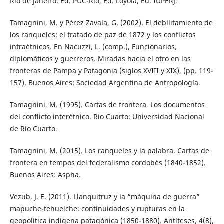
Río de Janeiro: Ed. PUC-Rio, Ed. Loyola, Ed. IUPERJ.
Tamagnini, M. y Pérez Zavala, G. (2002). El debilitamiento de
los ranqueles: el tratado de paz de 1872 y los conflictos
intraétnicos. En Nacuzzi, L. (comp.), Funcionarios,
diplomáticos y guerreros. Miradas hacia el otro en las
fronteras de Pampa y Patagonia (siglos XVIII y XIX), (pp. 119-
157). Buenos Aires: Sociedad Argentina de Antropología.
Tamagnini, M. (1995). Cartas de frontera. Los documentos
del conflicto interétnico. Río Cuarto: Universidad Nacional
de Río Cuarto.
Tamagnini, M. (2015). Los ranqueles y la palabra. Cartas de
frontera en tempos del federalismo cordobés (1840-1852).
Buenos Aires: Aspha.
Vezub, J. E. (2011). Llanquitruz y la “máquina de guerra”
mapuche-tehuelche: continuidades y rupturas en la
geopolítica indígena patagónica (1850-1880). Antíteses, 4(8),