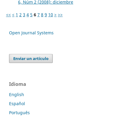
6, Núm 2 (2008): diciembre
<<
<
1
2
3
4
5
6
7
8
9
10
>
>>
Open Journal Systems
Enviar un artículo
Idioma
English
Español
Português