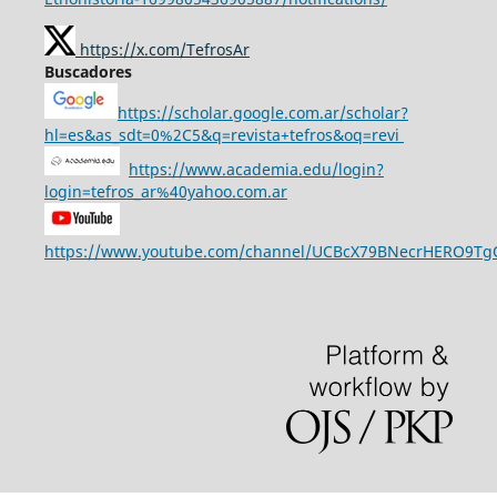
https://x.com/TefrosAr
Buscadores
https://scholar.google.com.ar/scholar?
hl=es&as_sdt=0%2C5&q=revista+tefros&oq=revi
https://www.academia.edu/login?
login=tefros_ar%40yahoo.com.ar
https://www.youtube.com/channel/UCBcX79BNecrHERO9T