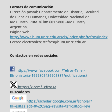
Formas de comunicación
Dirección postal: Departamento de Historia, Facultad
de Ciencias Humanas, Universidad Nacional de
Río Cuarto. Ruta 36 km 601 5800 –Río Cuarto,
Argentina.
Página web:
http://www2.hum.unrc.edu.ar/ojs/index.php/tefros/index
Correo electrónico: rtefros@hum.unrc.edu.ar
Contactos en redes sociales
https://www.facebook.com/Tefros-Taller-
Etnohistoria-1699805436905887/notifications/
https://x.com/TefrosAr
Buscadores
https://scholar.google.com.ar/scholar?
hl=es&as_sdt=0%2C5&q=revista+tefros&oq=revi