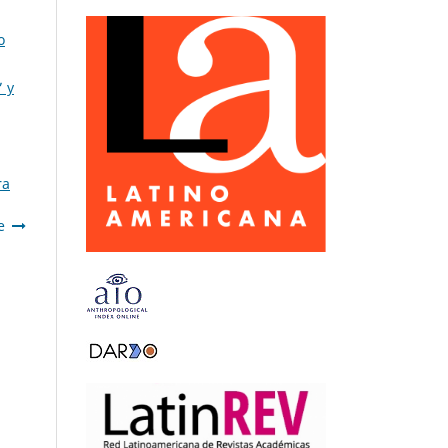
o
” y
ra
e