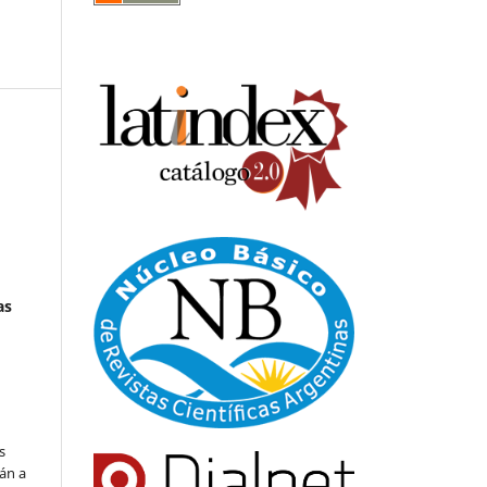
as
s
án a