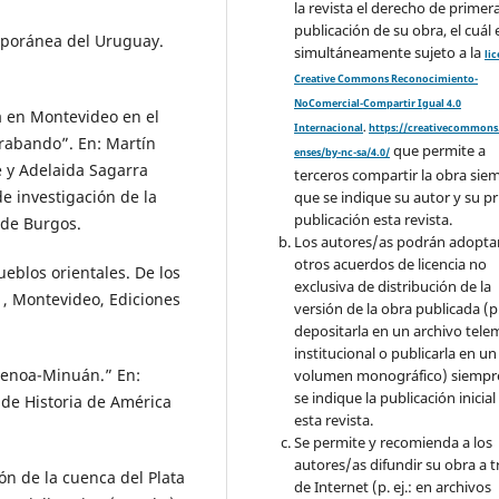
la revista el derecho de primer
publicación de su obra, el cuál 
mporánea del Uruguay.
simultáneamente sujeto a la
li
Creative Commons Reconocimiento-
NoComercial-Compartir Igual 4.0
 en Montevideo en el
Internacional
.
https://creativecommons.
trabando”. En: Martín
que permite a
enses/by-nc-sa/4.0/
e y Adelaida Sagarra
terceros compartir la obra sie
e investigación de la
que se indique su autor y su p
publicación esta revista.
 de Burgos.
Los autores/as podrán adopta
otros acuerdos de licencia no
eblos orientales. De los
exclusiva de distribución de la
1, Montevideo, Ediciones
versión de la obra publicada (p. 
depositarla en un archivo tele
institucional o publicarla en un
uenoa-Minuán.” En:
volumen monográfico) siempr
se indique la publicación inicial
 de Historia de América
esta revista.
Se permite y recomienda a los
autores/as difundir su obra a t
ón de la cuenca del Plata
de Internet (p. ej.: en archivos