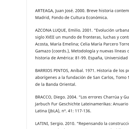
ARTEAGA, Juan José. 2000. Breve historia conte
Madrid, Fondo de Cultura Económica.
AZCONA LUQUE, Emilio. 2001. “Evolución urbana
siglo XVIII un mundo de fronteras, luchas y con
Acosta, María Emelina; Celia María Parcero Torr
Gamazo (coords.), Metodología y nuevas líneas d
historia de América: 81-99. España, Universidad
BARRIOS PINTOS, Aníbal. 1971. Historia de los pu
aborígenes a la fundación de San Carlos, Tomo 
de la Banda Oriental.
BRACCO, Diego. 2004. “Los errores Charrúa y G
Jarbuch Fur Geschichte Lateinamerikas: Anuario
Latina (JbLA), nº. 41: 117-136.
LATINI, Sergio. 2010. “Repensando la construcci