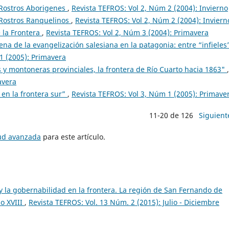
 Rostros Aborigenes
,
Revista TEFROS: Vol 2, Núm 2 (2004): Invierno
 Rostros Ranquelinos
,
Revista TEFROS: Vol 2, Núm 2 (2004): Inviern
 la Frontera
,
Revista TEFROS: Vol 2, Núm 3 (2004): Primavera
na de la evangelización salesiana en la patagonia: entre “infieles
1 (2005): Primavera
 y montoneras provinciales, la frontera de Río Cuarto hacia 1863"
,
avera
 en la frontera sur”
,
Revista TEFROS: Vol 3, Núm 1 (2005): Primave
11-20 de 126
Siguient
tud avanzada
para este artículo.
 y la gobernabilidad en la frontera. La región de San Fernando de
o XVIII
,
Revista TEFROS: Vol. 13 Núm. 2 (2015): Julio - Diciembre