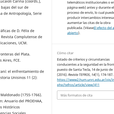
ucaioli Carina (coords.),
telemáticos institucionales o e
s bajas del sur de
página web) antes y durante e
proceso de envío, lo cual pued
a de Antropología, Serie
producir intercambios interesa
aumentar las citas de la obra
publicada. (Véase
El efecto del 
ficas de D. Félix de
abierto
).
n: Revista Complutense de
licaciones, UCM.
Cómo citar
onteras del Plata.
Estado de criterios y circunstancias
s Aires, FCE.
conducentes a la seguridad en la fron
puesto de Santa Tecla, 14 de junio de 
araní: el enfrentamiento de
(2016).
Revista TEFROS
,
14
(1), 174-187.
storia Unisinos 11 (2):
https://www2.hum.unrc.edu.ar/ojs/i
php/tefros/article/view/411
 Maldonado (1755-1766).
Más formatos de cita
 En: Anuario del PROEHAA,
s Históricos
ncias Sociales,