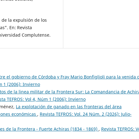
de la expulsión de los
as”. En: Revista
niversidad Complutense.
re el gobierno de Córdoba y Fray Mario Bonfiglioli para la venida 
 1 (2006): Invierno
ctos de la linea militar de la Frontera Sur: La Comandancia de Achir
sta TEFROS: Vol 4, Núm 1 (2006): Invierno
Jiménez,
La explotación de ganado en las fronteras del área
ciones económicas
,
Revista TEFROS: Vol. 24 Núm. 2 (2026): Julio-
s de la Frontera - Fuerte Achiras (1834 - 1869)
,
Revista TEFROS: Vo