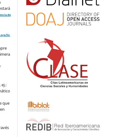
a
estará
cencia de
org/lic
mpre
rimera
r
ej.:
mático
e que
 en
ravés