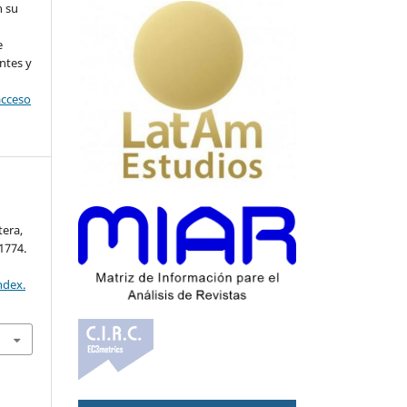
n su
l
e
ntes y
acceso
tera,
1774.
ndex.