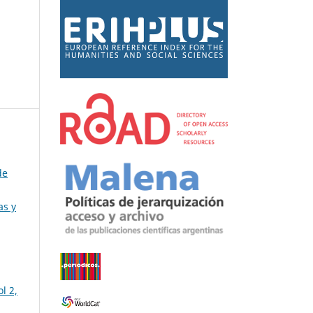
de
as y
l 2,