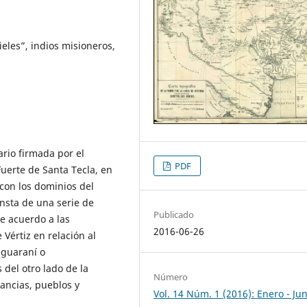
fieles”, indios misioneros,
ario firmada por el
PDF
uerte de Santa Tecla, en
con los dominios del
nsta de una serie de
Publicado
e acuerdo a las
2016-06-26
 Vértiz en relación al
s-guaraní o
 del otro lado de la
Número
tancias, pueblos y
Vol. 14 Núm. 1 (2016): Enero - Jun