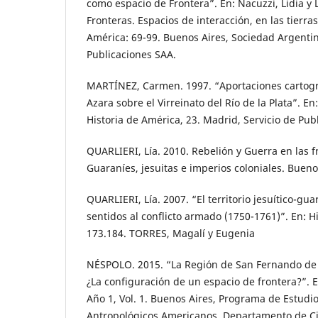
como espacio de Frontera”. En: Nacuzzi, Lidia y L
Fronteras. Espacios de interacción, en las tierra
América: 69-99. Buenos Aires, Sociedad Argentin
Publicaciones SAA.
MARTÍNEZ, Carmen. 1997. “Aportaciones cartográ
Azara sobre el Virreinato del Río de la Plata”. E
Historia de América, 23. Madrid, Servicio de Pub
QUARLIERI, Lía. 2010. Rebelión y Guerra en las fr
Guaraníes, jesuitas e imperios coloniales. Bueno
QUARLIERI, Lía. 2007. “El territorio jesuítico-gu
sentidos al conflicto armado (1750-1761)”. En: Hi
173.184. TORRES, Magalí y Eugenia
NÉSPOLO. 2015. “La Región de San Fernando de
¿La configuración de un espacio de frontera?”.
Año 1, Vol. 1. Buenos Aires, Programa de Estudio
Antropológicos Americanos, Departamento de Cie