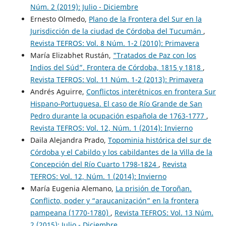
Núm. 2 (2019): Julio - Diciembre
Ernesto Olmedo,
Plano de la Frontera del Sur en la
Jurisdicción de la ciudad de Córdoba del Tucumán
,
Revista TEFROS: Vol. 8 Núm. 1-2 (2010): Primavera
María Elizabhet Rustán,
"Tratados de Paz con los
Indios del Súd”. Frontera de Córdoba, 1815 y 1818
,
Revista TEFROS: Vol. 11 Núm. 1-2 (2013): Primavera
Andrés Aguirre,
Conflictos interétnicos en frontera Sur
Hispano-Portuguesa. El caso de Río Grande de San
Pedro durante la ocupación española de 1763-1777
,
Revista TEFROS: Vol. 12, Núm. 1 (2014): Invierno
Daila Alejandra Prado,
Topominia histórica del sur de
Córdoba y el Cabildo y los cabildantes de la Villa de la
Concepción del Río Cuarto 1798-1824
,
Revista
TEFROS: Vol. 12, Núm. 1 (2014): Invierno
María Eugenia Alemano,
La prisión de Toroñan.
Conflicto, poder y “araucanización” en la frontera
pampeana (1770-1780)
,
Revista TEFROS: Vol. 13 Núm.
2 (2015): Julio - Diciembre