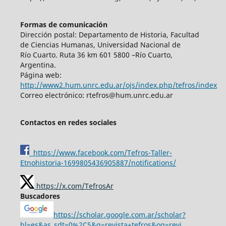
Formas de comunicación
Dirección postal: Departamento de Historia, Facultad
de Ciencias Humanas, Universidad Nacional de
Río Cuarto. Ruta 36 km 601 5800 –Río Cuarto,
Argentina.
Página web:
http://www2.hum.unrc.edu.ar/ojs/index.php/tefros/index
Correo electrónico: rtefros@hum.unrc.edu.ar
Contactos en redes sociales
https://www.facebook.com/Tefros-Taller-
Etnohistoria-1699805436905887/notifications/
https://x.com/TefrosAr
Buscadores
https://scholar.google.com.ar/scholar?
hl=es&as_sdt=0%2C5&q=revista+tefros&oq=revi