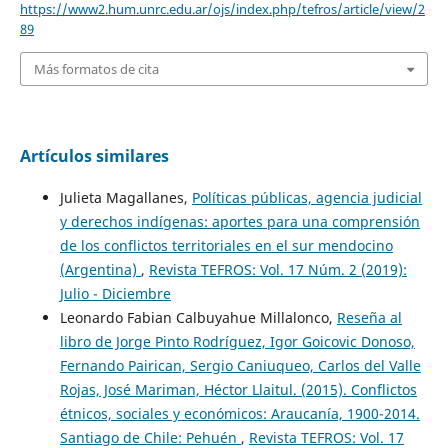
https://www2.hum.unrc.edu.ar/ojs/index.php/tefros/article/view/2
89
Más formatos de cita
Artículos similares
Julieta Magallanes,
Políticas públicas, agencia judicial
y derechos indígenas: aportes para una comprensión
de los conflictos territoriales en el sur mendocino
(Argentina)
,
Revista TEFROS: Vol. 17 Núm. 2 (2019):
Julio - Diciembre
Leonardo Fabian Calbuyahue Millalonco,
Reseña al
libro de Jorge Pinto Rodríguez, Igor Goicovic Donoso,
Fernando Pairican, Sergio Caniuqueo, Carlos del Valle
Rojas, José Mariman, Héctor Llaitul. (2015). Conflictos
étnicos, sociales y económicos: Araucanía, 1900-2014.
Santiago de Chile: Pehuén
,
Revista TEFROS: Vol. 17