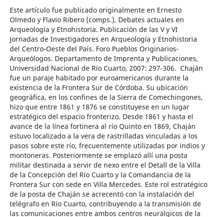
Este artículo fue publicado originalmente en Ernesto
Olmedo y Flavio Ribero (comps.), Debates actuales en
Arqueología y Etnohistoria. Publicación de las V y VI
Jornadas de Investigadores en Arqueología y Etnohistoria
del Centro-Oeste del País. Foro Pueblos Originarios-
Arqueólogos. Departamento de Imprenta y Publicaciones,
Universidad Nacional de Río Cuarto, 2007: 297-306. Chaján
fue un paraje habitado por euroamericanos durante la
existencia de la Frontera Sur de Córdoba. Su ubicación
geográfica, en los confines de la Sierra de Comechingones,
hizo que entre 1861 y 1876 se constituyese en un lugar
estratégico del espacio fronterizo. Desde 1861 y hasta el
avance de la línea fortinera al río Quinto en 1869, Chaján
estuvo localizado a la vera de rastrilladas vinculadas a los
pasos sobre este río, frecuentemente utilizadas por indios y
montoneras. Posteriormente se emplazó allí una posta
militar destinada a servir de nexo entre el Detall de la Villa
de la Concepción del Río Cuarto y la Comandancia de la
Frontera Sur con sede en Villa Mercedes. Este rol estratégico
de la posta de Chaján se acrecentó con la instalación del
telégrafo en Río Cuarto, contribuyendo a la transmisión de
las comunicaciones entre ambos centros neurálgicos de la