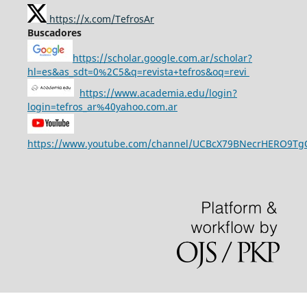
https://x.com/TefrosAr
Buscadores
https://scholar.google.com.ar/scholar?
hl=es&as_sdt=0%2C5&q=revista+tefros&oq=revi
https://www.academia.edu/login?
login=tefros_ar%40yahoo.com.ar
https://www.youtube.com/channel/UCBcX79BNecrHERO9T