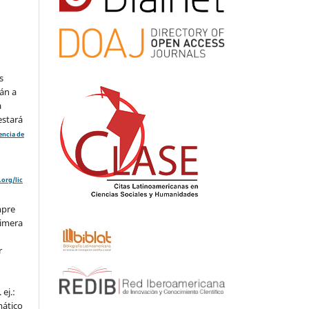
s
án a
a
estará
cencia de
org/lic
mpre
rimera
r
ej.:
mático