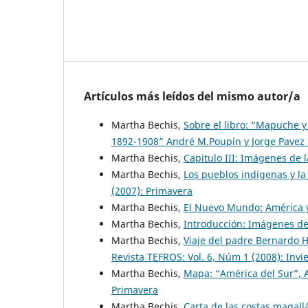
Artículos más leídos del mismo autor/a
Martha Bechis,
Sobre el libro: “Mapuche y
1892-1908” André M.Poupín y Jorge Pavez
Martha Bechis,
Capitulo III: Imágenes de 
Martha Bechis,
Los pueblos indígenas y l
(2007): Primavera
Martha Bechis,
El Nuevo Mundo: América y
Martha Bechis,
Introducción: Imágenes de
Martha Bechis,
Viaje del padre Bernardo 
Revista TEFROS: Vol. 6, Núm 1 (2008): Invi
Martha Bechis,
Mapa: “América del Sur”, 
Primavera
Martha Bechis,
Carta de las costas magall