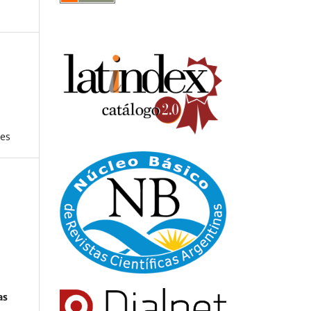
nes
as