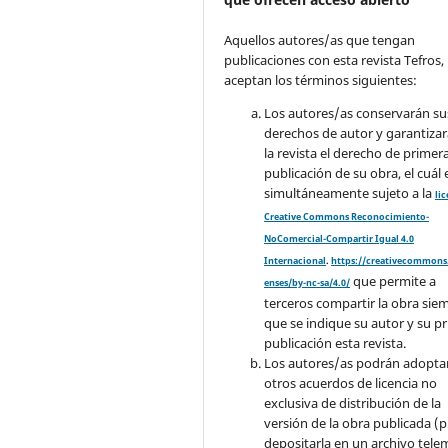
Aquellos autores/as que tengan
publicaciones con esta revista Tefros,
aceptan los términos siguientes:
Los autores/as conservarán su
derechos de autor y garantizar
la revista el derecho de primer
publicación de su obra, el cuál 
simultáneamente sujeto a la
li
Creative Commons Reconocimiento-
NoComercial-Compartir Igual 4.0
Internacional
.
https://creativecommons.
que permite a
enses/by-nc-sa/4.0/
terceros compartir la obra sie
que se indique su autor y su p
publicación esta revista.
Los autores/as podrán adopta
otros acuerdos de licencia no
exclusiva de distribución de la
versión de la obra publicada (p. 
depositarla en un archivo tele