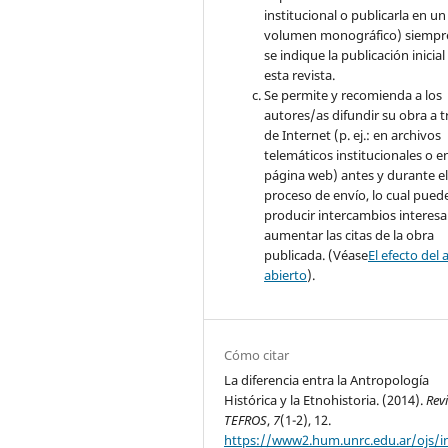
institucional o publicarla en un
volumen monográfico) siempr
se indique la publicación inicial
esta revista.
Se permite y recomienda a los
autores/as difundir su obra a t
de Internet (p. ej.: en archivos
telemáticos institucionales o e
página web) antes y durante e
proceso de envío, lo cual pued
producir intercambios interesa
aumentar las citas de la obra
publicada. (Véase
El efecto del 
abierto
).
Cómo citar
La diferencia entra la Antropología
Histórica y la Etnohistoria. (2014).
Rev
TEFROS
,
7
(1-2), 12.
https://www2.hum.unrc.edu.ar/ojs/i