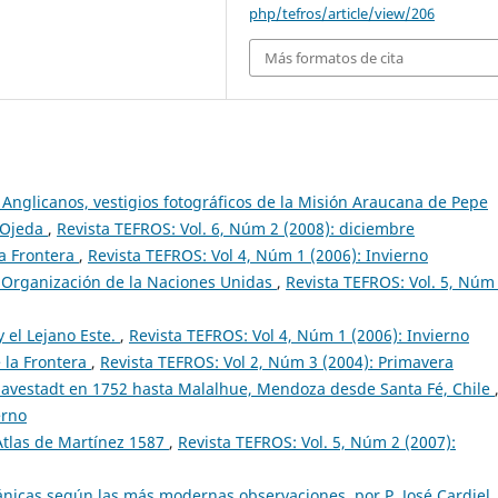
php/tefros/article/view/206
Más formatos de cita
 Anglicanos, vestigios fotográficos de la Misión Araucana de Pepe
 Ojeda
,
Revista TEFROS: Vol. 6, Núm 2 (2008): diciembre
la Frontera
,
Revista TEFROS: Vol 4, Núm 1 (2006): Invierno
a Organización de la Naciones Unidas
,
Revista TEFROS: Vol. 5, Núm
 el Lejano Este.
,
Revista TEFROS: Vol 4, Núm 1 (2006): Invierno
 la Frontera
,
Revista TEFROS: Vol 2, Núm 3 (2004): Primavera
Havestadt en 1752 hasta Malalhue, Mendoza desde Santa Fé, Chile
erno
Atlas de Martínez 1587
,
Revista TEFROS: Vol. 5, Núm 2 (2007):
ánicas según las más modernas observaciones, por P. José Cardiel