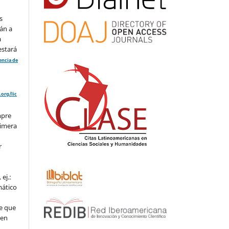
s
án a
a
estará
cencia de
org/lic
mpre
rimera
r
ej.:
mático
e que
 en