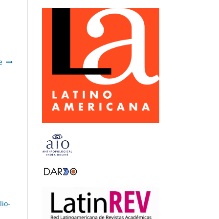
e
lio-