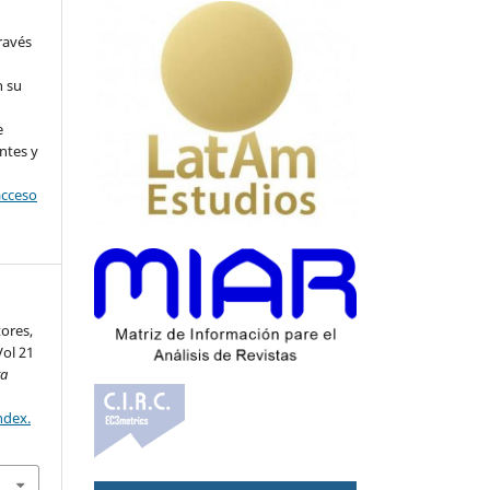
ravés
n su
l
e
ntes y
acceso
tores,
Vol 21
ta
ndex.