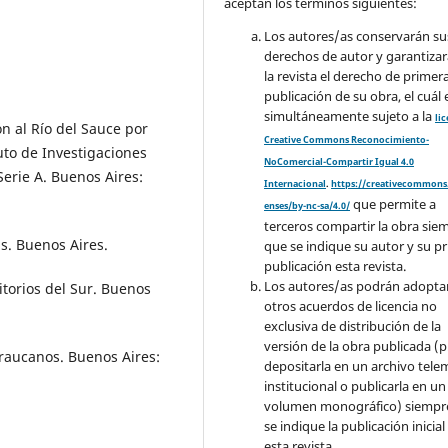
aceptan los términos siguientes:
Los autores/as conservarán su
derechos de autor y garantizar
la revista el derecho de primer
publicación de su obra, el cuál 
simultáneamente sujeto a la
li
ión al Río del Sauce por
Creative Commons Reconocimiento-
uto de Investigaciones
NoComercial-Compartir Igual 4.0
Serie A. Buenos Aires:
Internacional
.
https://creativecommons.
que permite a
enses/by-nc-sa/4.0/
terceros compartir la obra sie
s. Buenos Aires.
que se indique su autor y su p
publicación esta revista.
Los autores/as podrán adopta
ritorios del Sur. Buenos
otros acuerdos de licencia no
exclusiva de distribución de la
versión de la obra publicada (p. 
 araucanos. Buenos Aires:
depositarla en un archivo tele
institucional o publicarla en un
volumen monográfico) siempr
se indique la publicación inicial
esta revista.