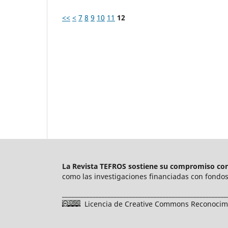
<<
<
7
8
9
10
11
12
La Revista TEFROS sostiene su compromiso con 
como las investigaciones financiadas con fondos 
______________________________________________________
Licencia de Creative Commons Reconocimie