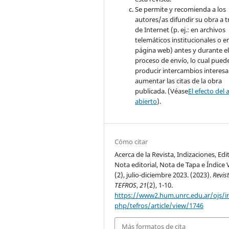
Se permite y recomienda a los
autores/as difundir su obra a t
de Internet (p. ej.: en archivos
telemáticos institucionales o e
página web) antes y durante e
proceso de envío, lo cual pued
producir intercambios interesa
aumentar las citas de la obra
publicada. (Véase
El efecto del 
abierto
).
Cómo citar
Acerca de la Revista, Indizaciones, Edi
Nota editorial, Nota de Tapa e Índice 
(2), julio-diciembre 2023. (2023).
Revis
TEFROS
,
21
(2), 1-10.
https://www2.hum.unrc.edu.ar/ojs/i
php/tefros/article/view/1746
Más formatos de cita