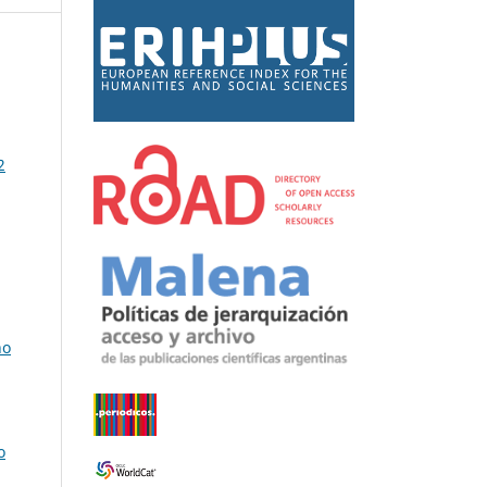
2
no
o