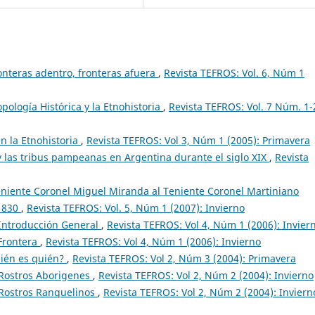
nteras adentro, fronteras afuera
,
Revista TEFROS: Vol. 6, Núm 1
opología Histórica y la Etnohistoria
,
Revista TEFROS: Vol. 7 Núm. 1-
n la Etnohistoria
,
Revista TEFROS: Vol 3, Núm 1 (2005): Primavera
 y las tribus pampeanas en Argentina durante el siglo XIX
,
Revista
eniente Coronel Miguel Miranda al Teniente Coronel Martiniano
 1830
,
Revista TEFROS: Vol. 5, Núm 1 (2007): Invierno
 Introducción General
,
Revista TEFROS: Vol 4, Núm 1 (2006): Invier
Frontera
,
Revista TEFROS: Vol 4, Núm 1 (2006): Invierno
uién es quién?
,
Revista TEFROS: Vol 2, Núm 3 (2004): Primavera
 Rostros Aborigenes
,
Revista TEFROS: Vol 2, Núm 2 (2004): Invierno
 Rostros Ranquelinos
,
Revista TEFROS: Vol 2, Núm 2 (2004): Inviern