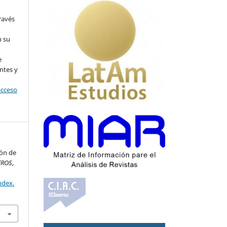
ravés
n su
l
e
ntes y
acceso
ión de
FROS
,
ndex.