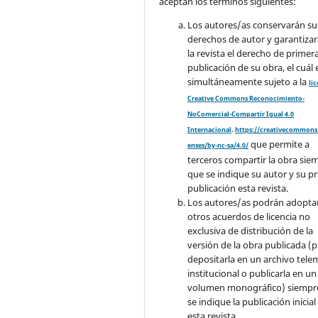
aceptan los términos siguientes:
Los autores/as conservarán su
derechos de autor y garantizar
la revista el derecho de primer
publicación de su obra, el cuál 
simultáneamente sujeto a la
li
Creative Commons Reconocimiento-
NoComercial-Compartir Igual 4.0
Internacional
.
https://creativecommons.
que permite a
enses/by-nc-sa/4.0/
terceros compartir la obra sie
que se indique su autor y su p
publicación esta revista.
Los autores/as podrán adopta
otros acuerdos de licencia no
exclusiva de distribución de la
versión de la obra publicada (p. 
depositarla en un archivo tele
institucional o publicarla en un
volumen monográfico) siempr
se indique la publicación inicial
esta revista.