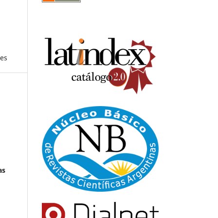
nes
as