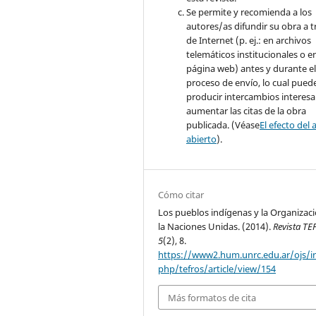
Se permite y recomienda a los
autores/as difundir su obra a t
de Internet (p. ej.: en archivos
telemáticos institucionales o e
página web) antes y durante e
proceso de envío, lo cual pued
producir intercambios interesa
aumentar las citas de la obra
publicada. (Véase
El efecto del 
abierto
).
Cómo citar
Los pueblos indígenas y la Organizac
la Naciones Unidas. (2014).
Revista TE
5
(2), 8.
https://www2.hum.unrc.edu.ar/ojs/i
php/tefros/article/view/154
Más formatos de cita