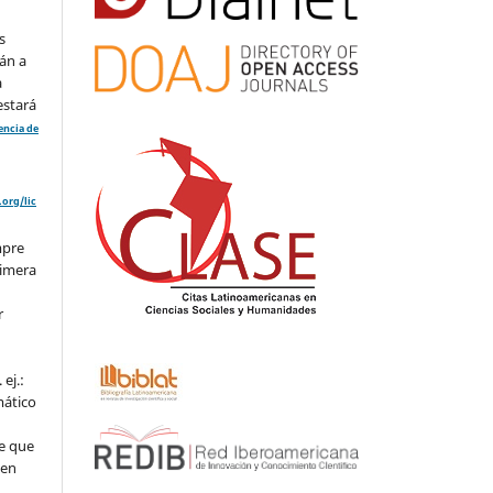
s
án a
a
estará
cencia de
org/lic
mpre
rimera
r
ej.:
mático
e que
 en