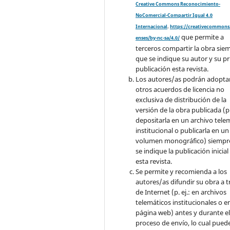
Creative Commons Reconocimiento-
NoComercial-Compartir Igual 4.0
Internacional
.
https://creativecommons.
que permite a
enses/by-nc-sa/4.0/
terceros compartir la obra sie
que se indique su autor y su p
publicación esta revista.
Los autores/as podrán adopta
otros acuerdos de licencia no
exclusiva de distribución de la
versión de la obra publicada (p. 
depositarla en un archivo tele
institucional o publicarla en un
volumen monográfico) siempr
se indique la publicación inicial
esta revista.
Se permite y recomienda a los
autores/as difundir su obra a t
de Internet (p. ej.: en archivos
telemáticos institucionales o e
página web) antes y durante e
proceso de envío, lo cual pued