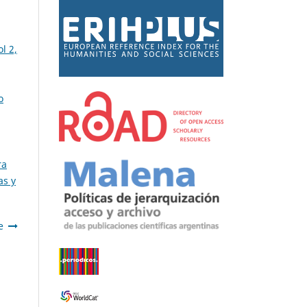
l 2,
o
ra
as y
e