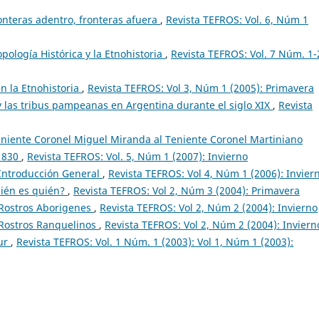
nteras adentro, fronteras afuera
,
Revista TEFROS: Vol. 6, Núm 1
opología Histórica y la Etnohistoria
,
Revista TEFROS: Vol. 7 Núm. 1-
n la Etnohistoria
,
Revista TEFROS: Vol 3, Núm 1 (2005): Primavera
 y las tribus pampeanas en Argentina durante el siglo XIX
,
Revista
eniente Coronel Miguel Miranda al Teniente Coronel Martiniano
 1830
,
Revista TEFROS: Vol. 5, Núm 1 (2007): Invierno
 Introducción General
,
Revista TEFROS: Vol 4, Núm 1 (2006): Invier
uién es quién?
,
Revista TEFROS: Vol 2, Núm 3 (2004): Primavera
 Rostros Aborigenes
,
Revista TEFROS: Vol 2, Núm 2 (2004): Invierno
 Rostros Ranquelinos
,
Revista TEFROS: Vol 2, Núm 2 (2004): Inviern
Sur
,
Revista TEFROS: Vol. 1 Núm. 1 (2003): Vol 1, Núm 1 (2003):