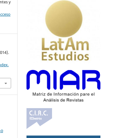
ntes y
acceso
014).
ndex.
no