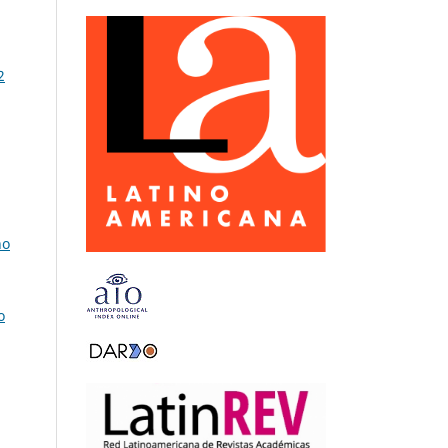
2
no
o