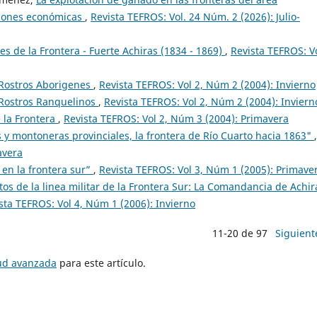
ciones económicas
,
Revista TEFROS: Vol. 24 Núm. 2 (2026): Julio-
s de la Frontera - Fuerte Achiras (1834 - 1869)
,
Revista TEFROS: Vo
 Rostros Aborigenes
,
Revista TEFROS: Vol 2, Núm 2 (2004): Invierno
 Rostros Ranquelinos
,
Revista TEFROS: Vol 2, Núm 2 (2004): Inviern
 la Frontera
,
Revista TEFROS: Vol 2, Núm 3 (2004): Primavera
 y montoneras provinciales, la frontera de Río Cuarto hacia 1863"
,
avera
 en la frontera sur”
,
Revista TEFROS: Vol 3, Núm 1 (2005): Primave
ctos de la linea militar de la Frontera Sur: La Comandancia de Achir
sta TEFROS: Vol 4, Núm 1 (2006): Invierno
11-20 de 97
Siguient
tud avanzada
para este artículo.