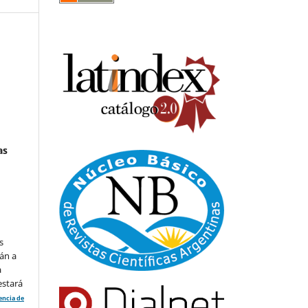
as
s
án a
a
estará
cencia de