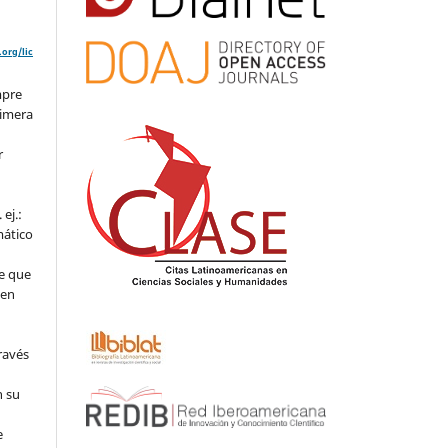
org/lic
mpre
rimera
r
ej.:
mático
e que
 en
ravés
n su
l
e