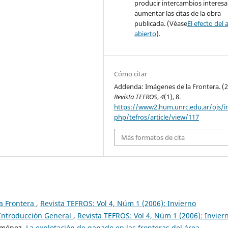
producir intercambios interesa
aumentar las citas de la obra
publicada. (Véase
El efecto del 
abierto
).
Cómo citar
Addenda: Imágenes de la Frontera. (2
Revista TEFROS
,
4
(1), 8.
https://www2.hum.unrc.edu.ar/ojs/i
php/tefros/article/view/117
Más formatos de cita
la Frontera
,
Revista TEFROS: Vol 4, Núm 1 (2006): Invierno
 Introducción General
,
Revista TEFROS: Vol 4, Núm 1 (2006): Invier
Jiménez,
La explotación de ganado en las fronteras del área