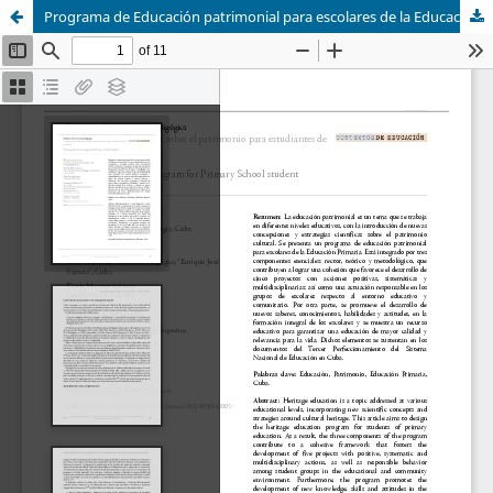
Programa de Educación patrimonial para escolares de la Educación Primaria