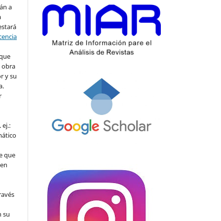
án a
a
estará
cencia
 que
a obra
r y su
a.
r
ej.:
mático
e que
 en
ravés
n su