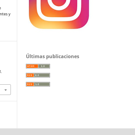
l
e
ntes y
Últimas publicaciones
.
8
.