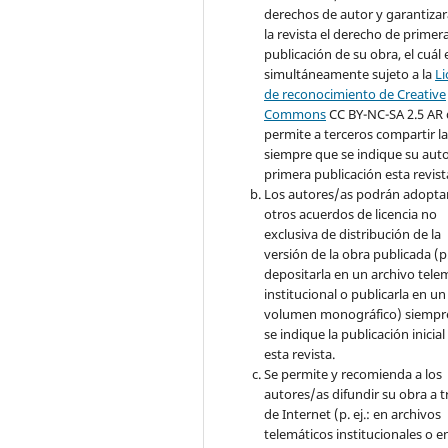
derechos de autor y garantizar
la revista el derecho de primer
publicación de su obra, el cuál 
simultáneamente sujeto a la
Li
de reconocimiento de Creative
Common
s
CC BY-NC-SA 2.5 AR
permite a terceros compartir l
siempre que se indique su auto
primera publicación esta revist
Los autores/as podrán adopta
otros acuerdos de licencia no
exclusiva de distribución de la
versión de la obra publicada (p. 
depositarla en un archivo tele
institucional o publicarla en un
volumen monográfico) siempr
se indique la publicación inicial
esta revista.
Se permite y recomienda a los
autores/as difundir su obra a t
de Internet (p. ej.: en archivos
telemáticos institucionales o e