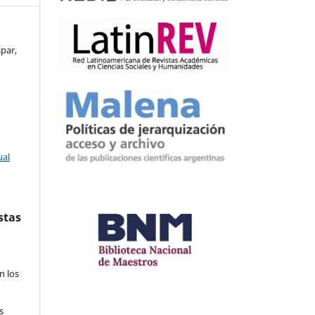
par,
ual
stas
n los
s