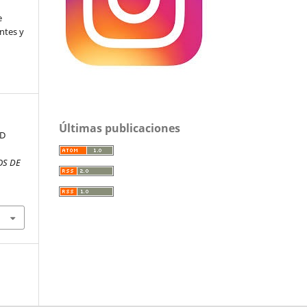
l
e
ntes y
Últimas publicaciones
UD
OS DE