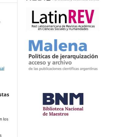
é
ual
stas
n los
s