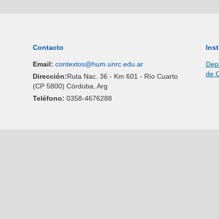
Contacto
Inst
Email:
contextos@hum.unrc.edu.ar
Depa
de 
Dirección:
Ruta Nac. 36 - Km 601 - Río Cuarto
(CP 5800) Córdoba, Arg
Teléfono:
0358-4676288