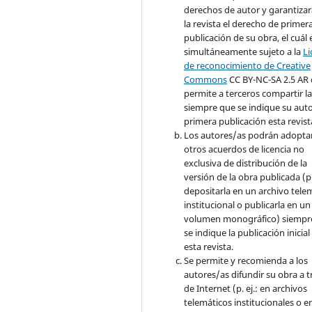
derechos de autor y garantizar
la revista el derecho de primer
publicación de su obra, el cuál 
simultáneamente sujeto a la
Li
de reconocimiento de Creative
Common
s
CC BY-NC-SA 2.5 AR
permite a terceros compartir l
siempre que se indique su auto
primera publicación esta revist
Los autores/as podrán adopta
otros acuerdos de licencia no
exclusiva de distribución de la
versión de la obra publicada (p. 
depositarla en un archivo tele
institucional o publicarla en un
volumen monográfico) siempr
se indique la publicación inicial
esta revista.
Se permite y recomienda a los
autores/as difundir su obra a t
de Internet (p. ej.: en archivos
telemáticos institucionales o e