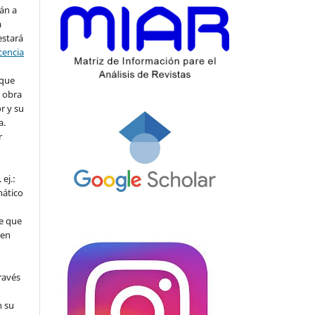
án a
a
estará
cencia
 que
a obra
r y su
a.
r
ej.:
mático
e que
 en
ravés
n su