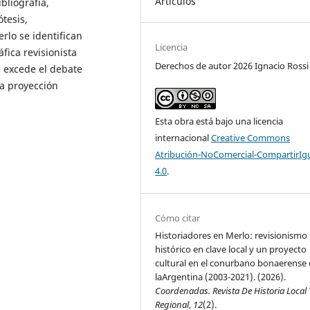
Artículos
bliografía,
ótesis,
rlo se identifican
Licencia
fica revisionista
Derechos de autor 2026 Ignacio Rossi
s excede el debate
na proyección
Esta obra está bajo una licencia
internacional
Creative Commons
Atribución-NoComercial-CompartirIg
4.0
.
Cómo citar
Historiadores en Merlo: revisionismo
histórico en clave local y un proyecto
cultural en el conurbano bonaerense
laArgentina (2003-2021). (2026).
Coordenadas. Revista De Historia Local 
Regional
,
12
(2).