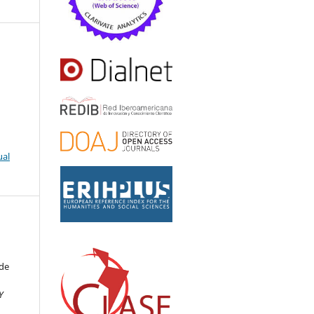
ual
 de
Y