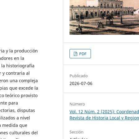
ria y la producción
PDF
adores en la
la historiografía
 y contraria al
Publicado
yeron una compleja
2026-07-06
pias que excede la
co teórico provisto
ente para
Número
ectorias, disputas
Vol. 12 Núm. 2 (2025): Coordenad
lizados a nivel
Revista de Historia Local y Region
la medida que
Sección
ones culturales del