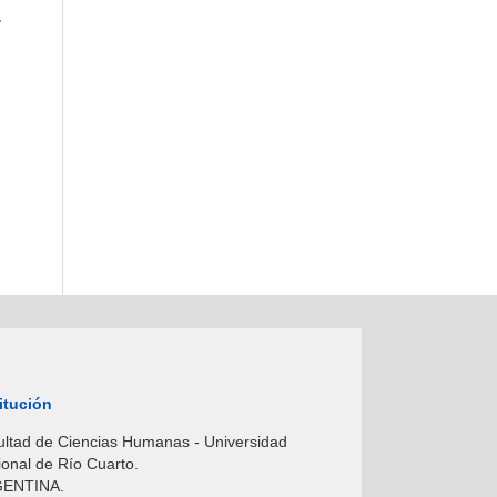
y
itución
ltad de Ciencias Humanas - Universidad
onal de Río Cuarto.
ENTINA.