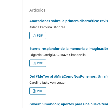
Artículos
Anotaciones sobre la primera cibernética: revis
Aldana Carolina D´Andrea
PDF
Eterno resplandor de la memoria e imaginación
Edgardo Carniglia, Gustavo Cimadevilla
PDF
Del #MeToo al #MiráComoNosPonemos. Un año d
Carolina Justo von Lurzer
PDF
Gilbert Simondón: aportes para una nueva teoría