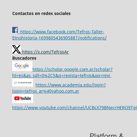
Contactos en redes sociales
https://www.facebook.com/Tefros-Taller-
Etnohistoria-1699805436905887/notifications/
https://x.com/TefrosAr
Buscadores
https://scholar.google.com.ar/scholar?
hl=es&as_sdt=0%2C5&q=revista+tefros&oq=revi
https://www.academia.edu/login?
login=tefros_ar%40yahoo.com.ar
https://www.youtube.com/channel/UCBcX79BNecrHERO9T