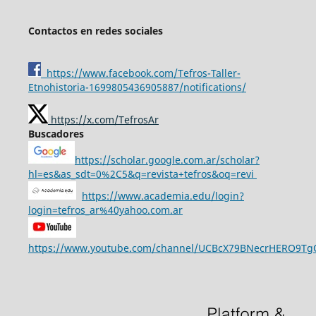
Contactos en redes sociales
https://www.facebook.com/Tefros-Taller-
Etnohistoria-1699805436905887/notifications/
https://x.com/TefrosAr
Buscadores
https://scholar.google.com.ar/scholar?
hl=es&as_sdt=0%2C5&q=revista+tefros&oq=revi
https://www.academia.edu/login?
login=tefros_ar%40yahoo.com.ar
https://www.youtube.com/channel/UCBcX79BNecrHERO9T