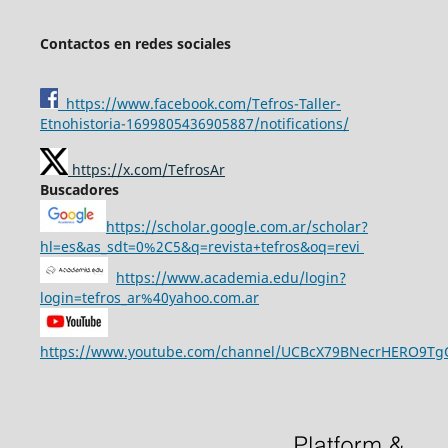
Contactos en redes sociales
https://www.facebook.com/Tefros-Taller-
Etnohistoria-1699805436905887/notifications/
https://x.com/TefrosAr
Buscadores
https://scholar.google.com.ar/scholar?
hl=es&as_sdt=0%2C5&q=revista+tefros&oq=revi
https://www.academia.edu/login?
login=tefros_ar%40yahoo.com.ar
https://www.youtube.com/channel/UCBcX79BNecrHERO9T