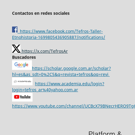
Contactos en redes sociales
https://www.facebook.com/Tefros-Taller-
Etnohistoria-1699805436905887/notifications/
https://x.com/TefrosAr
Buscadores
https://scholar.google.com.ar/scholar?
hl=es&as_sdt=0%2C5&q=revista+tefros&oq=revi
https://www.academia.edu/login?
login=tefros_ar%40yahoo.com.ar
https://www.youtube.com/channel/UCBcX79BNecrHERO9T