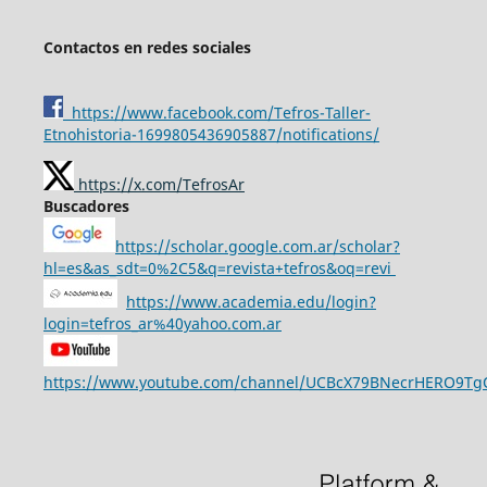
Contactos en redes sociales
https://www.facebook.com/Tefros-Taller-
Etnohistoria-1699805436905887/notifications/
https://x.com/TefrosAr
Buscadores
https://scholar.google.com.ar/scholar?
hl=es&as_sdt=0%2C5&q=revista+tefros&oq=revi
https://www.academia.edu/login?
login=tefros_ar%40yahoo.com.ar
https://www.youtube.com/channel/UCBcX79BNecrHERO9T