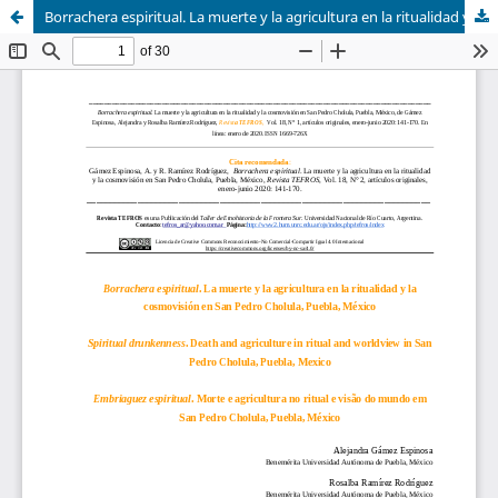
Borrachera espiritual. La muerte y la agricultura en la ritualidad y la cosmovisión en San Pedro Cholula, Puebla, México