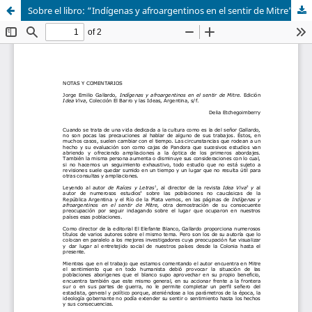
Sobre el libro: “Indígenas y afroargentinos en el sentir de Mitre” Jorge Emilio Gallardo