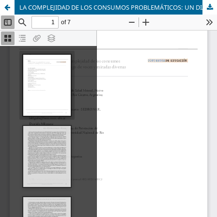
LA COMPLEJIDAD DE LOS CONSUMOS PROBLEMÁTICOS: UN DIÁLOGO DE VOCES Y MIRADAS DIVERSAS